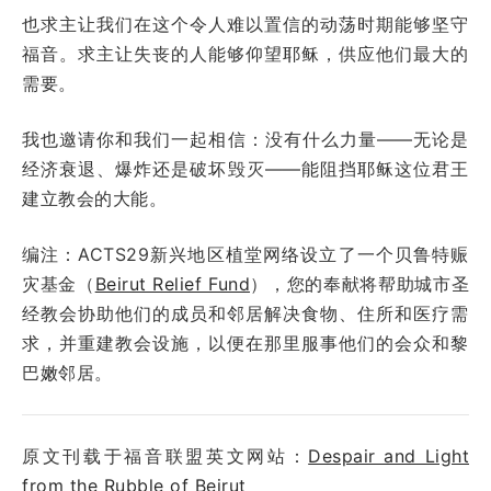
也求主让我们在这个令人难以置信的动荡时期能够坚守
福音。求主让失丧的人能够仰望耶稣，供应他们最大的
需要。
我也邀请你和我们一起相信：没有什么力量——无论是
经济衰退、爆炸还是破坏毁灭——能阻挡耶稣这位君王
建立教会的大能。
编注：ACTS29新兴地区植堂网络设立了一个贝鲁特赈
灾基金（
Beirut Relief Fund
），您的奉献将帮助城市圣
经教会协助他们的成员和邻居解决食物、住所和医疗需
求，并重建教会设施，以便在那里服事他们的会众和黎
巴嫩邻居。
原文刊载于福音联盟英文网站：
Despair and Light
from the Rubble of Beirut