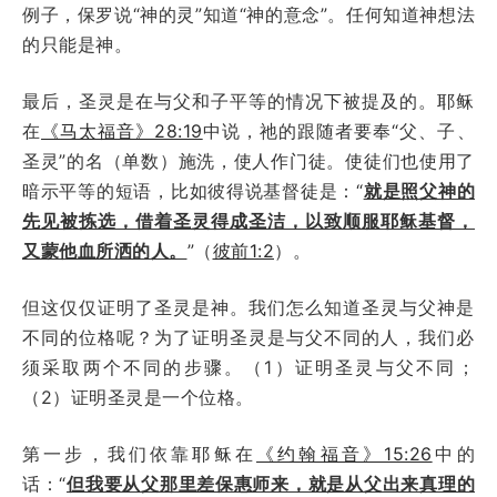
例子，保罗说“神的灵”知道“神的意念”。任何知道神想法
的只能是神。
最后，圣灵是在与父和子平等的情况下被提及的。耶稣
在
《马太福音》28:19
中说，祂的跟随者要奉“父、子、
圣灵”的名（单数）施洗，使人作门徒。使徒们也使用了
暗示平等的短语，比如彼得说基督徒是：“
就是照父神的
先见被拣选，借着圣灵得成圣洁，以致顺服耶稣基督，
又蒙他血所洒的人。
”（
彼前1:2
）。
但这仅仅证明了圣灵是神。我们怎么知道圣灵与父神是
不同的位格呢？为了证明圣灵是与父不同的人，我们必
须采取两个不同的步骤。（1）证明圣灵与父不同；
（2）证明圣灵是一个位格。
第一步，我们依靠耶稣在
《约翰福音》15:26
中的
话：“
但我要从父那里差保惠师来，就是从父出来真理的