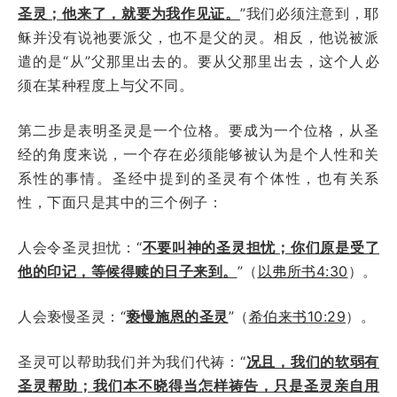
圣灵；他来了，就要为我作见证。
”我们必须注意到，耶
稣并没有说祂要派父，也不是父的灵。相反，他说被派
遣的是“从”父那里出去的。要从父那里出去，这个人必
须在某种程度上与父不同。
第二步是表明圣灵是一个位格。要成为一个位格，从圣
经的角度来说，一个存在必须能够被认为是个人性和关
系性的事情。圣经中提到的圣灵有个体性，也有关系
性，下面只是其中的三个例子：
人会令圣灵担忧：“
不要叫神的圣灵担忧；你们原是受了
他的印记，等候得赎的日子来到。
”（
以弗所书4:30
）。
人会亵慢圣灵：“
亵慢施恩的圣灵
”（
希伯来书10:29
）。
圣灵可以帮助我们并为我们代祷：“
况且，我们的软弱有
圣灵帮助；我们本不晓得当怎样祷告，只是圣灵亲自用