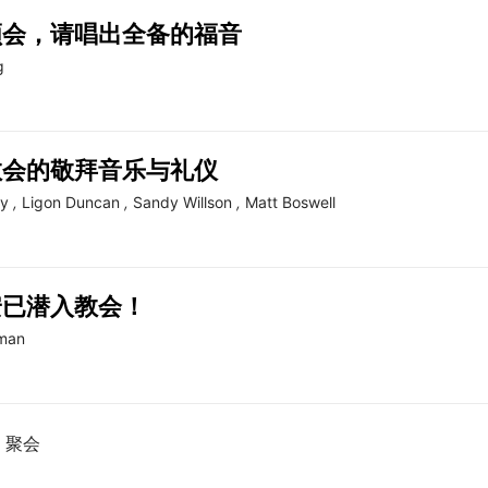
领会，请唱出全备的福音
g
教会的敬拜音乐与礼仪
ty
,
Ligon Duncan
,
Sandy Willson
,
Matt Boswell
安已潜入教会！
eman
聚会