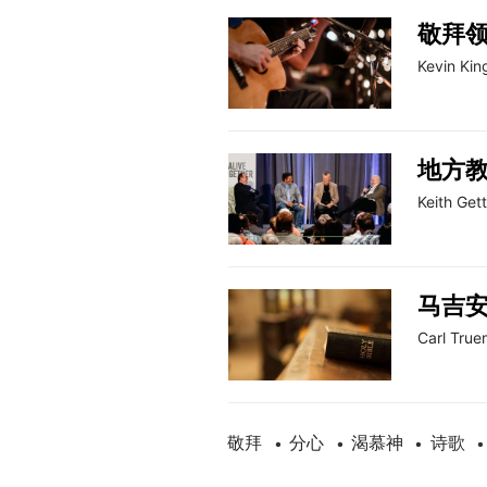
敬拜
Kevin Kin
地方
Keith Get
马吉
Carl Tru
敬拜
分心
渴慕神
诗歌
•
•
•
•