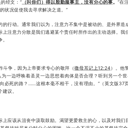
5
的经文：“
（叫你们）得以殷勤服事主，没有分心的事
。
”在
的状况促使我去寻求解决之道。”
的的行动。通常我们以为，注意力不集中是被动的、是外界造
际上注意力分散是我们逃避某个责任时所作出的主动选择。我
争。
作斗争，因为上帝要求专心的敬拜（
撒母耳记上12:24
）。他
认为一边呼唤着圣灵一边思想着肉体是否合理？听到另一个世
指向必死的路？……这根本毫不相干，没有理由。”（英文版37
个建议。
际上应该从沮丧中汲取鼓励。渴望更爱救主的心，以及对我们
的基督徒对尽本分时分心的困扰，比一个不温不火的基督徒完全