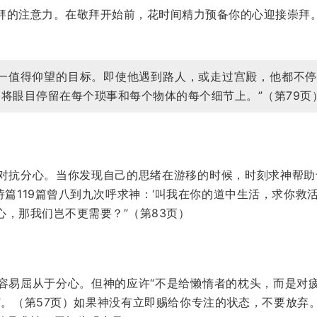
拜的注意力。在敬拜开始前，花时间精力预备你的心迎接崇拜
唯一值得仰望的目标。即使他遇到路人，或走过宫殿，他都不
将眼目停留在每个琐事和每个物体的每个细节上。”（第79页
对抗分心。当你发现自己的思绪在游移的时候，时刻求神帮助
在诗篇119篇曾八到九次呼求神：‘叫我在你的道中生活，求你救
，那我们岂不更需要？”（第83页）
容易屈从于分心。但神的应许“不是给懒惰者的枕头，而是对
”。（第57页）如果神没有立即赐给你专注的状态，不要放弃