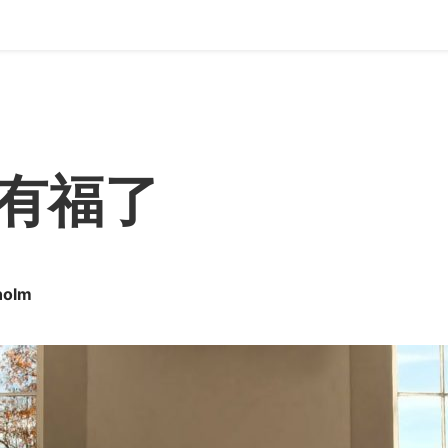
有福了
holm