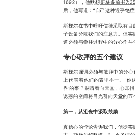
1692），他默想
哥林多前书7:3
后，他写道：“自己这种近乎绝症
斯梯尔在书中呼吁信徒采取有目
子设备分散我们的注意力。但实
道必须与崇拜过程中的分心作斗
专心敬拜的五个建议
斯梯尔强调必须与敬拜中的分心
上代表着他们的表里不一。“你
界’的事？眼睛看向天堂，心却
诱惑的空间将目光引向天堂的五
第一，从沮丧中汲取鼓励
真信心的悖论告诉我们，信徒实
志。斯梯尔解释道，“一个圣洁