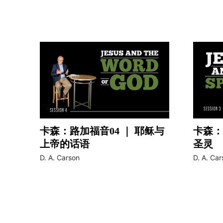
卡森：路加福音04 ｜ 耶稣与
卡森：
上帝的话语
圣灵
video
video
D. A. Carson
D. A. Car