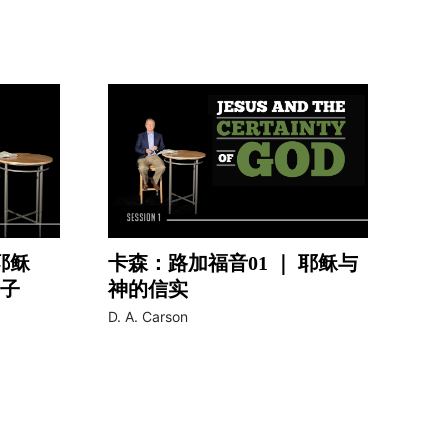
耶稣
卡森：路加福音01 ｜ 耶稣与
子
神的信实
video
D. A. Carson