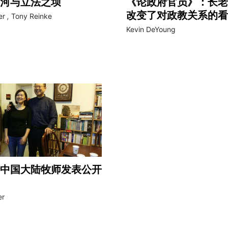
河与立法之坝
《论政府官员》：长老
改变了对政教关系的看
er
,
Tony Reinke
Kevin DeYoung
中国大陆牧师发表公开
er