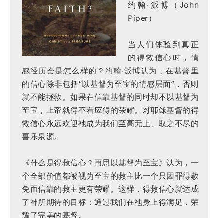
约翰·派博（John
Piper）
当人们体验到真正
的得救信心时，情
感经历会是怎么样的？约翰·派博认为，在基督里
的信心除非包括“以基督为至宝的情感层面”，否则
就不能拯救。如果在信靠基督的同时却不以基督为
至宝，上帝就得不着应得的荣耀。对耶稣基督的得
救信心永远欢迎祂成为我们至高无上、取之不尽的
喜乐泉源。
《什么是得救信心？再思以基督为至宝》认为，一
个全部价值都被视为至宝的救主比一个只因罪得赦
免而信靠的救主更有荣耀。这样，得救信心就达成
了神所期待的目标：通过我们在祂身上得满足，荣
耀了完美的基督。