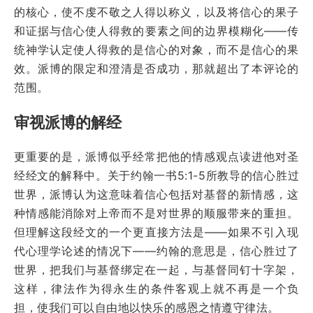
的核心，使不虔不敬之人得以称义，以及将信心的果子
和证据与信心使人得救的要素之间的边界模糊化——传
统神学认定使人得救的是信心的对象，而不是信心的果
效。派博的限定和澄清是否成功，那就超出了本评论的
范围。
审视派博的解经
更重要的是，派博似乎经常把他的情感观点读进他对圣
经经文的解释中。关于约翰一书5:1-5所教导的信心胜过
世界，派博认为这意味着信心包括对基督的新情感，这
种情感能消除对上帝而不是对世界的顺服带来的重担。
但理解这段经文的一个更直接方法是——如果不引入现
代心理学论述的情况下——约翰的意思是，信心胜过了
世界，把我们与基督绑定在一起，与基督同钉十字架，
这样，律法作为得永生的条件客观上就不再是一个负
担，使我们可以自由地以快乐的感恩之情遵守律法。