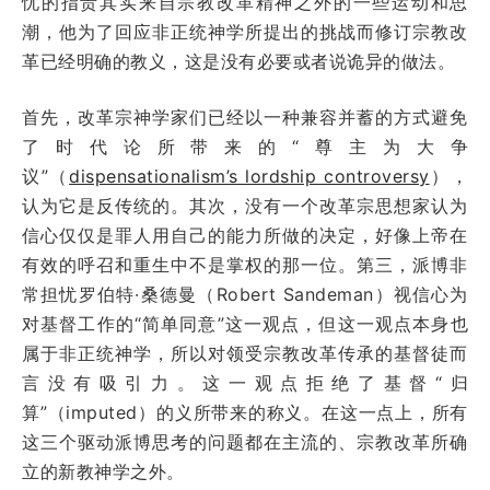
忧的指责其实来自宗教改革精神之外的一些运动和思
潮，他为了回应非正统神学所提出的挑战而修订宗教改
革已经明确的教义，这是没有必要或者说诡异的做法。
首先，改革宗神学家们已经以一种兼容并蓄的方式避免
了时代论所带来的“尊主为大争
议”（
dispensationalism’s lordship controversy
），
认为它是反传统的。其次，没有一个改革宗思想家认为
信心仅仅是罪人用自己的能力所做的决定，好像上帝在
有效的呼召和重生中不是掌权的那一位。第三，派博非
常担忧罗伯特·桑德曼（Robert Sandeman）视信心为
对基督工作的“简单同意”这一观点，但这一观点本身也
属于非正统神学，所以对领受宗教改革传承的基督徒而
言没有吸引力。这一观点拒绝了基督“归
算”（imputed）的义所带来的称义。在这一点上，所有
这三个驱动派博思考的问题都在主流的、宗教改革所确
立的新教神学之外。