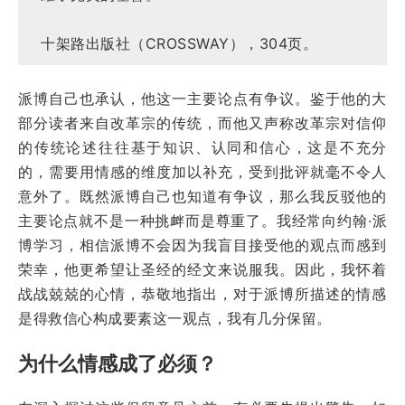
十架路出版社（CROSSWAY），304页。
派博自己也承认，他这一主要论点有争议。鉴于他的大
部分读者来自改革宗的传统，而他又声称改革宗对信仰
的传统论述往往基于知识、认同和信心，这是不充分
的，需要用情感的维度加以补充，受到批评就毫不令人
意外了。既然派博自己也知道有争议，那么我反驳他的
主要论点就不是一种挑衅而是尊重了。我经常向约翰·派
博学习，相信派博不会因为我盲目接受他的观点而感到
荣幸，他更希望让圣经的经文来说服我。因此，我怀着
战战兢兢的心情，恭敬地指出，对于派博所描述的情感
是得救信心构成要素这一观点，我有几分保留。
为什么情感成了必须？