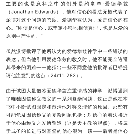
主要的也是意料之中的例外是约拿单·爱德华兹
（Jonathan Edwards），他对信心的看法无疑代表了
派博对这个问题的态度。爱德华兹认为，
爱是信心的核
心
。“即便是信心，或坚定不移地相信真理，也是从爱的
原则中产生的。”
虽然派博批评了他所认为的爱德华兹神学中一些错误的
表达，但当他引用爱德华兹的教义时，他不能完全逃避
其带来的困难——他指出一些不同意他的批评者已经提
请他注意到的这点（24n11, 283）。
由于试图大量借鉴爱德华兹注重情感的神学，派博遇到
了唯独因信称义教义的一系列复杂问题，这正是他在本
书中不断试图限定和澄清他对称义理解的原因。那些有
可能危及因信称义的复杂问题包括：对信心的看法接近
于信心由称义之爱所塑造（这是天主教的观点），将属
于成圣的长进与对基督的信心混为一谈——后者是信心