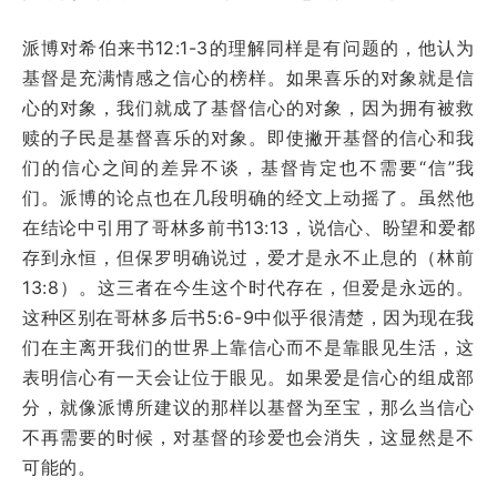
派博对希伯来书12:1-3的理解同样是有问题的，他认为
基督是充满情感之信心的榜样。如果喜乐的对象就是信
心的对象，我们就成了基督信心的对象，因为拥有被救
赎的子民是基督喜乐的对象。即使撇开基督的信心和我
们的信心之间的差异不谈，基督肯定也不需要“信”我
们。派博的论点也在几段明确的经文上动摇了。虽然他
在结论中引用了哥林多前书13:13，说信心、盼望和爱都
存到永恒，但保罗明确说过，爱才是永不止息的（林前
13:8）。这三者在今生这个时代存在，但爱是永远的。
这种区别在哥林多后书5:6-9中似乎很清楚，因为现在我
们在主离开我们的世界上靠信心而不是靠眼见生活，这
表明信心有一天会让位于眼见。如果爱是信心的组成部
分，就像派博所建议的那样以基督为至宝，那么当信心
不再需要的时候，对基督的珍爱也会消失，这显然是不
可能的。