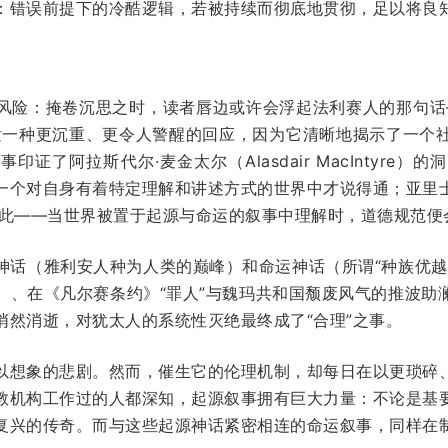
：错误前提下的冷酷逻辑，若被持续而彻底地贯彻，足以将良
风险：掩卷沉思之时，读者唇边或许会浮起法利赛人的那句话
发一种更沉重、更令人警醒的回应，因为它清晰地揭示了一个
证了阿拉斯代尔·麦金太尔（Alasdair MacIntyre
一个对自身有着特定理解和讲述方式的世界中才说得通；亚里
如此——当世界被置于起源与命运的叙事中理解时，道德规范便
神话（雅利安人种为人类的巅峰）和命运神话（所谓“种族优越
iment）、在《凡尔赛条约》“罪人”与魏玛共和国颓废风气的推
悄然消逝，对犹太人的系统性灭绝最终成了“合理”之事。
以想象的悲剧。然而，催生它的伦理机制，却每日在以更琐碎
教机构工作过的人都深知，起源叙事拥有巨大力量：不论是基
复兴的传奇。而与这些起源神话紧密相连的命运叙事，同样在