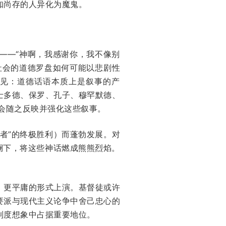
知尚存的人异化为魔鬼。
——“神啊，我感谢你，我不像别
社会的道德罗盘如何可能以悲剧性
）的洞见：道德话语本质上是叙事的产
士多德、保罗、孔子、穆罕默德、
会随之反映并强化这些叙事。
者”的终极胜利）而蓬勃发展。对
波助澜下，将这些神话燃成熊熊烈焰。
、更平庸的形式上演。基督徒或许
要派与现代主义论争中舍己忠心的
制度想象中占据重要地位。