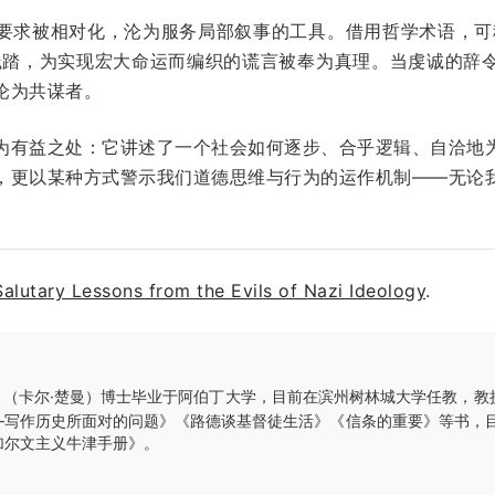
要求被相对化，沦为服务局部叙事的工具。借用哲学术语，可
践踏，为实现宏大命运而编织的谎言被奉为真理。当虔诚的辞
沦为共谋者。
为有益之处：它讲述了一个社会如何逐步、合乎逻辑、自洽地
，更以某种方式警示我们道德思维与行为的运作机制——无论
Salutary Lessons from the Evils of Nazi Ideology
.
（卡尔·楚曼）博士毕业于阿伯丁大学，目前在滨州树林城大学任教，教
—写作历史所面对的问题》《路德谈基督徒生活》《信条的重要》等书，目
加尔文主义牛津手册》。