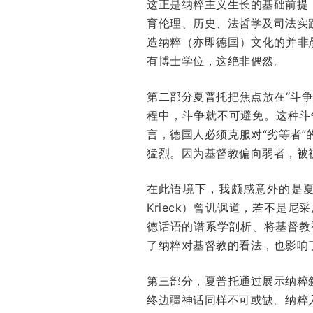
这正是纳粹主义生长的基础前提
育伦理、历史、法哲学及司法实
造纳粹（亦即德国）文化的并非愚
有博士学位，这绝非偶然。
第二部分夏普托把焦点放在“斗
程中，斗争就不可避免。这种斗
言，德国人必须克服对“劣等者
猛烈。因为基督教偏向弱者，被
在此语境下，我颇感意外的是夏
Krieck）曾讥讽道，若不
德话语的谱系学剖析、将基督教视
了纳粹对基督教的看法，也影响
第三部分，夏普托通过展示纳粹
终边疆神话同样不可或缺。纳粹