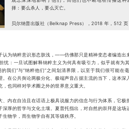
择：要么杀人，要么灭亡。
贝尔纳普出版社（Belknap Press），2018 年，512 页
于认为纳粹意识形态肤浅，——仿佛那只是精神变态者编造出
担忧：一旦试图解释纳粹主义为何具有吸引力，似乎就有为
明的我们”与“纳粹他们”之间划清界限，以至于我们很可能在
理。在公共舆论两极分化、极端声音占据主流的当下，这本深
充，也同样对学术圈之外的世界意义重大。
大、内在自洽且在话语上极具说服力的信念与行为体系，它极
于深厚的哲学与文化土壤。夏普托指出，对自然的崇拜是这场
于生物学，而生物学自有其等级秩序。