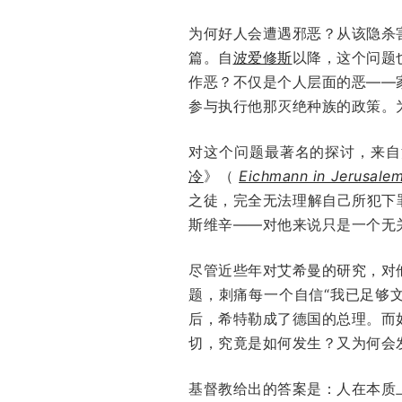
为何好人会遭遇邪恶？从该隐杀
篇。自
波爱修斯
以降，这个问题
作恶？不仅是个人层面的恶——
参与执行他那灭绝种族的政策。
对这个问题最著名的探讨，来自
冷
》（
Eichmann in Jerusalem:
之徒，完全无法理解自己所犯下
斯维辛——对他来说只是一个无
尽管近些年对艾希曼的研究，对
题，刺痛每一个自信“我已足够文
后，希特勒成了德国的总理。而
切，究竟是如何发生？又为何会
基督教给出的答案是：人在本质