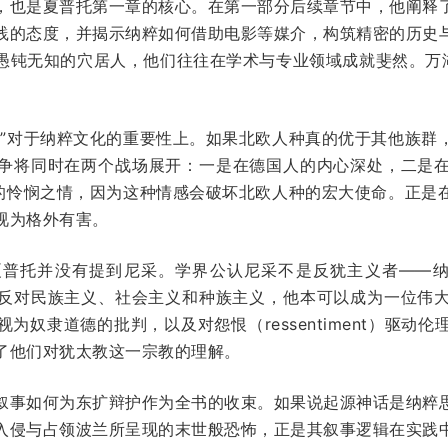
，也是夏普托第一章的核心。在第一部分后续章节中，他阐释
践的态度，并揭示纳粹如何借助电影等媒介，构筑精密的历史
钝无知的穴居人，他们往往在学术与专业领域成就斐然。万湖会
争”对于纳粹文化的重要性上。如果北欧人种真的优于其他族群
争将同时在两个战场展开：一是在德国人的内心深处，二是
”的怜悯之情，因为这种情感会破坏北欧人种的宏大使命。正是
视为格外有害。
普托并没有提到尼采。学界公认尼采不是反犹主义者——纳粹理
是尼采反对民族主义、社会主义和种族主义，他本可以成为一位伟
为奴隶道德的批判，以及对怨恨（ressentiment）驱动
了他们对犹太教这一宗教的理解。
叙事如何为东扩辩护作为全书的收束。如果说起源神话是纳粹
入侵与占领波兰所呈现的末世般恐怖，正是其叙事逻辑在实践