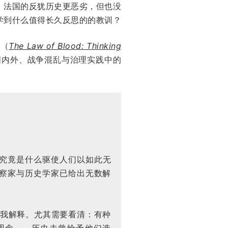
。法国的反犹历史更恶劣，但也没
学到什么值得长久反思的的教训？
》（
The Law of Blood: Thinking
国内外、战争混乱与治理实践中的
究竟是什么驱使人们以如此无
观察家与历史学家已给出无数解
自我解释。尤其需要看清：有种
观念——历史未曾给予他们选