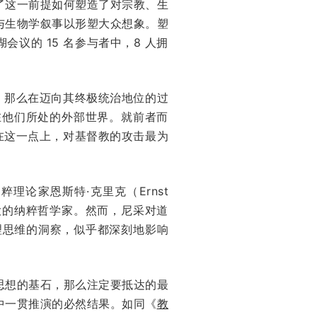
了这一前提如何塑造了对宗教、生
与生物学叙事以形塑大众想象。塑
议的 15 名参与者中，8 人拥
，那么在迈向其终极统治地位的过
在他们所处的外部世界。就前者而
在这一点上，对基督教的攻击最为
论家恩斯特·克里克（Ernst
大的纳粹哲学家。然而，尼采对道
伦理思维的洞察，似乎都深刻地影响
思想的基石，那么注定要抵达的最
中一贯推演的必然结果。如同《
教