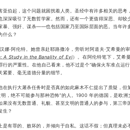
害亚伯起，这个问题就困扰着人类。圣经中有许多相关的思考
也深深吸引了无数哲学家。然而，还有一个更值得深思、却较
家暴、强奸、谋杀——也包括国家乃至国际层面的恶。当年许
为什么？
汉娜·阿伦特。她曾亲赴耶路撒冷，旁听对阿道夫·艾希曼的
 A Study in the Banality of Evi
）。在阿伦特笔下，艾希
罪行的严重性。在他自己看来，他不过是个“确保火车准点运行
关紧要、毫无道德分量的细节。
他在执行大屠杀任务时是否真的如此麻木不仁提出了质疑，但
明，绝不可能参与那种恐怖”的人。1900 年的德国，是欧洲
如果没有无数普通、礼貌、甚至文明的普通人的参与，第三帝
发生？
上是有罪的、败坏的，并倾向于自私。这话不假；但真理未必