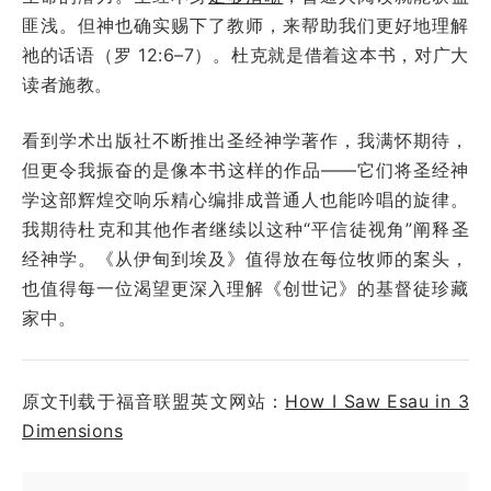
匪浅。但神也确实赐下了教师，来帮助我们更好地理解
祂的话语（罗 12:6–7）。杜克就是借着这本书，对广大
读者施教。
看到学术出版社不断推出圣经神学著作，我满怀期待，
但更令我振奋的是像本书这样的作品——它们将圣经神
学这部辉煌交响乐精心编排成普通人也能吟唱的旋律。
我期待杜克和其他作者继续以这种“平信徒视角”阐释圣
经神学。《从伊甸到埃及》值得放在每位牧师的案头，
也值得每一位渴望更深入理解《创世记》的基督徒珍藏
家中。
原文刊载于福音联盟英文网站：
How I Saw Esau in 3
Dimensions