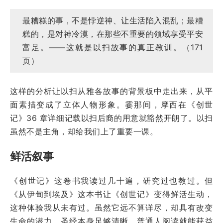
最糟糕的事，不是悖逆神、让生活陷入混乱；最糟
糕的，是对神冷漠，在那些不重要的领域享受平安
富足。——这就是以扫故事的真正教训。（171
页）
这样的分析让以扫从雅各故事的背景板中走出来，从平
面素描变成了立体人物形象。霎那间，摩西在《创世
记》36 章详细记载以扫后裔的用意就豁然开朗了。以扫
虽然不是主角，却给我们上了重要一课。
鲜活叙事
《创世记》这卷书我读过几十遍，研究过也教过。但
《从伊甸到埃及》这本书让《创世记》变得鲜活生动，
这种体验我从未有过。虽然它远不算详尽，却具有改变
生命的潜力。圣经本身
足够清晰
，普通人阅读就能获益