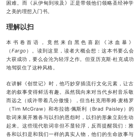
困难。而《从伊甸到埃及》正是带领他们领略圣经神学
之美的理想入门书。
理解以扫
本书卷首语，竟然来自黑色喜剧《冰血暴》
（
Fargo
）。读到这里，读者大概会想：这本书要么会
大获成功，要么会沦为轻浮之作。但亚历克斯·杜克成功
地驾驭住了这种风格。
在讲解《创世记》时，他巧妙穿插流行文化元素，让古
老的叙事变得鲜活有趣。虽然我向来对当代乡村音乐敬
而远之（或许带着几分傲慢），但当杜克用蒂姆·麦格罗
（Tim McGraw）和布拉德·佩斯利（Brad Paisley）的
歌词来展开雅各与以扫的恩怨时，以扫的形象立刻生动
起来。这些现代歌词非但不显轻浮，反而提醒我们：雅
各和以扫是和我们一样的真实人物，他们的生命故事与