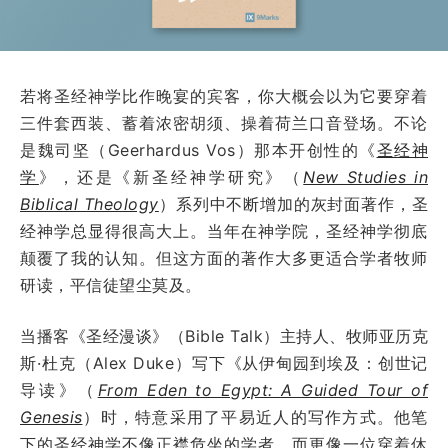
若将圣经神学比作晚宴的宾客，你大概会以为它要穿着
三件套西装、蓄着浓密胡须、操着荷兰口音登场。不论
是魏司坚（Geerhardus Vos）那本开创性的《
圣经神
学
》，还是《新圣经神学研究》（
New Studies in
Biblical Theology
）系列中不断增加的灰封面著作，圣
经神学总显得很高大上。当年在神学院，圣经神学彻底
颠覆了我的认知。但这方面的著作大多更适合学者牧师
研读，平信徒望尘莫及。
当播客《圣经漫谈》（Bible Talk）主持人、牧师亚历克
斯·杜克（Alex Duke）写下《从伊甸园到埃及：创世记
导读》（
From Eden to Egypt: A Guided Tour of
Genesis
）时，特意采用了平易近人的写作方式。他笔
下的圣经神学不像正襟危坐的学者，而更像一位穿着休