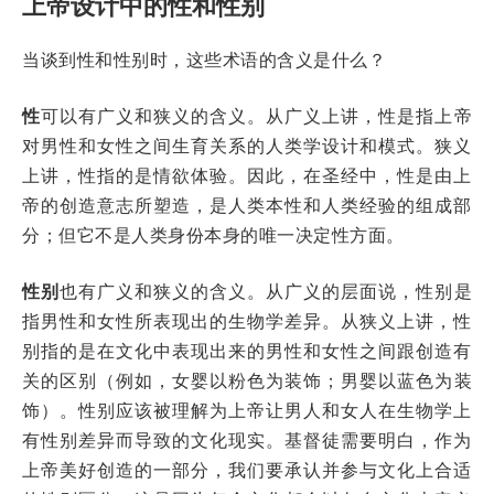
上帝设计中的性和性别
当谈到性和性别时，这些术语的含义是什么？
性
可以有广义和狭义的含义。从广义上讲，性是指上帝
对男性和女性之间生育关系的人类学设计和模式。狭义
上讲，性指的是情欲体验。因此，在圣经中，性是由上
帝的创造意志所塑造，是人类本性和人类经验的组成部
分；但它不是人类身份本身的唯一决定性方面。
性别
也有广义和狭义的含义。从广义的层面说，性别是
指男性和女性所表现出的生物学差异。从狭义上讲，性
别指的是在文化中表现出来的男性和女性之间跟创造有
关的区别（例如，女婴以粉色为装饰；男婴以蓝色为装
饰）。性别应该被理解为上帝让男人和女人在生物学上
有性别差异而导致的文化现实。基督徒需要明白，作为
上帝美好创造的一部分，我们要承认并参与文化上合适