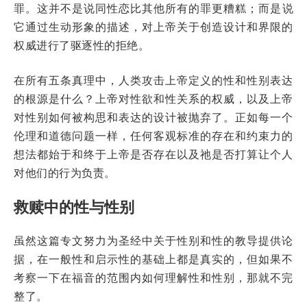
罪。这并不是说同性恋比其他所有的罪更糟糕；而是说
它通过生动形象的描述，对上帝关于创造设计和界限的
权威进行了驱逐性的拒绝。
在所有五条真理中，人类攻击上帝定义的性和性别表达
的根源是什么？上帝对性欲和性关系的权威，以及上帝
对性别如何被构思和表达的设计被抛弃了。正如每一个
伦理和道德问题一样，任何客观标准的存在和约束力的
想法都始于和终于上帝是否存在以及祂是否打算让个人
对他们的行为负责。
救赎中的性与性别
虽然这篇专文努力为圣经中关于性别和性的教导提供论
据，在一般性和启示性的基础上都是真实的，但如果不
考察一下在福音的范围内如何理解性和性别，那就不完
整了。