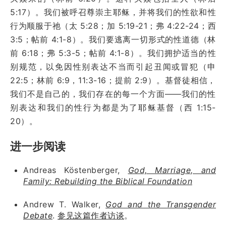
5:17）。我们被呼召尊崇主耶稣，并将我们的性欲和性
行为顺服于祂（太 5:28；加 5:19-21；弗 4:22-24；西
3:5；帖前 4:1-8）。我们要逃离一切形式的性道德（林
前 6:18；弗 5:3-5；帖前 4:1-8）。我们拥护适当的性
别规范，以免因性别表达不当而引起丑闻或冒犯（申
22:5；林前 6:9，11:3-16；提前 2:9）。基督徒相信，
我们不是自己的，我们存在的每一个方面——我们的性
别表达和我们的性行为都是为了耶稣基督（西 1:15-
20）。
进一步阅读
Andreas Köstenberger,
God, Marriage, and
Family: Rebuilding the Biblical Foundation
Andrew T. Walker,
God and the Transgender
Debate
.
参见这篇作者访谈
。