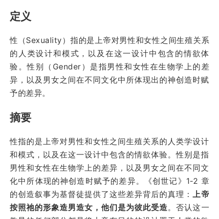
定义
性（Sexuality）指的是上帝对男性和女性之间生殖关系
的人类设计和模式，以及在这一设计中包含的情欲体
验。性别（Gender）是指男性和女性在生物学上的差
异，以及男女之间在不同文化中所体现出的神创造时赋
予的差异。
摘要
性指的是上帝对男性和女性之间生殖关系的人类学设计
和模式，以及在这一设计中包含的情欲体验。性别是指
男性和女性在生物学上的差异，以及男女之间在不同文
化中所体现的神创造时赋予的差异。《创世记》1-2 章
的创造叙事为基督徒提供了这些差异背后的真理：
上帝
按照祂的形象造男造女，他们是为彼此受造
。否认这一