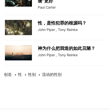
衡”更好
Paul Carter
性，是性犯罪的根源吗？
John Piper
,
Tony Reinke
神为什么把我造的如此丑陋？
John Piper
,
Tony Reinke
创造
性
性别
流动的性别
•
•
•