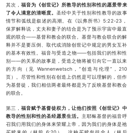
其次，
福音为《创世记》所教导的性别和性的愿景带来
了令人满意的清晰度。
圣经中关于性别和性教导的故事
情节和弧线是叙述的高潮。在《以弗所书》5:22-23，
保罗解释说，丈夫和妻子的结合是为了预示宇宙中最直
观的联合——基督和教会的联合。基督与教会联合的解
释并不是要压倒、取代或消除创世记中规定的男女互补
的基本有效性。福音与受造之物——包括我们的性和性
别——的关系的故事是，受造之物将被引向它一直以来
的方向（见 Wannenwetsch，“创造与伦理”，210
页）。尽管性和性别在创造上仍然是可以理解的，但作
为基督徒，我们相信两者最终都是为了反映基督和教会
的联合。
第三，
福音赋予基督徒权力，让他们按照《创世记》中
教导的性别和性的圣经愿景生活。
主耶稣基督的福音呼
召我们用我们的身体来荣耀上帝，因为我们的身体是祂
买赎来的（林前 6:20）。这种买赎包括全人（林后