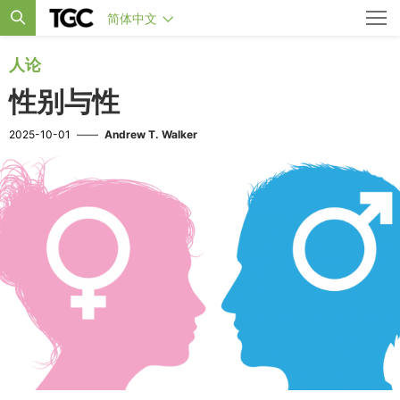
简体中文
人论
性别与性
2025-10-01
——
Andrew T. Walker