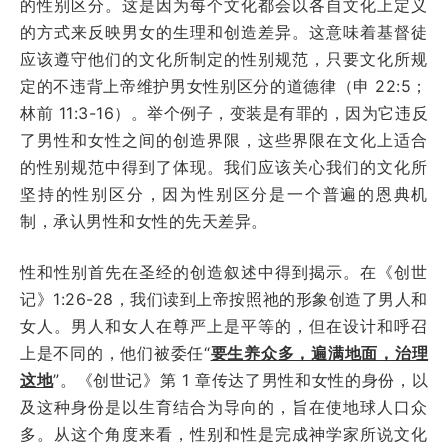
的性别区分。这是因为每个文化都会以各自文化上定义
的方式来反映男女的生理和创造差异。这意味着基督徒
应该遵守他们的文化所制定的性别规范，只要文化所规
定的不违背上帝维护男女性别区分的道德律（申 22:5；
林前 11:3-16）。举个例子，变装是有罪的，因为它违反
了男性和女性之间的创造界限，这些界限在文化上适合
的性别规范中得到了体现。我们应该关心我们的文化所
坚持的性别区分，因为性别区分是一个普遍的恩典机
制，承认男性和女性的先天差异。
性和性别首先在圣经的创造叙述中得到揭示。在《创世
记》1:26-28，我们读到上帝按照祂的形象创造了男人和
女人。男人和女人在尊严上是平等的，但在设计和呼召
上是不同的，他们被委任“
要生养众多，遍满地面，治理
这地
”。《创世记》第 1 章传达了男性和女性的身份，以
及这种身份是以生育结合为导向的，旨在使地球人口众
多。从这个角度来看，性别和性是完成神学家所说文化