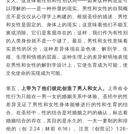
女人。这意味着性别和性别认同——如果这种构造是可
以理解的——是一种外显的现实。男性和女性的自我概
念不是仅仅从心理学上构建的。根据圣经的描述，男性
和女性是固定的、身体上的现实；这意味着他们不能互
换或消除。它们是客观存在的；这样，我们作为有性别
的人类身份就不是一个谜了。最后，男性和女性意味着
实质性的区分，这种差异体现在染色体、解剖学、生
殖、生理和情感的层面。这种生理上的差异鲜明地表现
在男性和女性的解剖学设计上，它使生育成为可能，使
文化使命的实现成为可能。
第五，
上帝为了他们彼此创造了男人和女人。
上帝命令
性行为只能在一男一女的婚姻关系中体验。圣经中的性
差异见证了男性和女性身体能够进行的性和生育的结
合。在圣经中，性的结合是对婚姻之约的确认，标志着
婚姻结合的存在，其目的是永久的、一夫一妻制的和排
他的（创 2:24；林前 6:16）。注意《创世记》1:26-