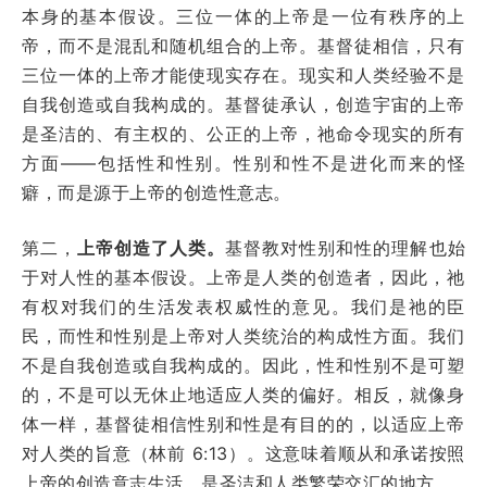
本身的基本假设。三位一体的上帝是一位有秩序的上
帝，而不是混乱和随机组合的上帝。基督徒相信，只有
三位一体的上帝才能使现实存在。现实和人类经验不是
自我创造或自我构成的。基督徒承认，创造宇宙的上帝
是圣洁的、有主权的、公正的上帝，祂命令现实的所有
方面——包括性和性别。性别和性不是进化而来的怪
癖，而是源于上帝的创造性意志。
第二，
上帝创造了人类。
基督教对性别和性的理解也始
于对人性的基本假设。上帝是人类的创造者，因此，祂
有权对我们的生活发表权威性的意见。我们是祂的臣
民，而性和性别是上帝对人类统治的构成性方面。我们
不是自我创造或自我构成的。因此，性和性别不是可塑
的，不是可以无休止地适应人类的偏好。相反，就像身
体一样，基督徒相信性别和性是有目的的，以适应上帝
对人类的旨意（林前 6:13）。这意味着顺从和承诺按照
上帝的创造意志生活，是圣洁和人类繁荣交汇的地方。