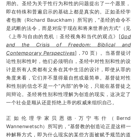
用的。圣经为关于性行为和性的问题提出了一个愿景，
即在特殊和普遍启示的基础上都是真实的。正如圣经学
者包衡（Richard Bauckham）所写的，“圣经的命令不
是武断的法令，而是对应于现在和将来世界的方式”（见
《上帝与自由的危机：圣经视角和当代的观点》[
God
and the Crisis of Freedom: Biblical and
Contemporary Perspectives
]，70 页）。当基督徒讨
论性别和性时，他们必须明白，圣经中对性别和性的设
计是所有人类都有义务在其中生活的设计，即使从罪的
角度来看，它们并不显得最自然或最简单。基督徒对性
和性别的信念不是一个“内部”的争论，只能在基督徒之
间辩论。圣经将性别和性理解为创造的现实，这决定了
一个社会是顺从还是拒绝上帝的权威来组织自己。
正如伦理学家贝恩德·万宁韦什（Bernd
Wannenwetsch）所写的，“基督教的创造论正是这样一
种解释方式，即为什么现实的某些方面被赋予规范的道