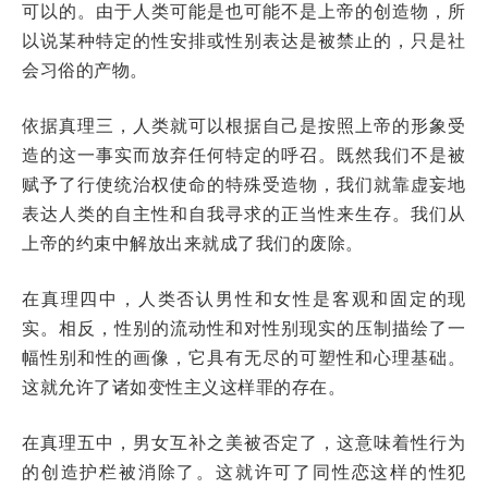
可以的。由于人类可能是也可能不是上帝的创造物，所
以说某种特定的性安排或性别表达是被禁止的，只是社
会习俗的产物。
依据真理三，人类就可以根据自己是按照上帝的形象受
造的这一事实而放弃任何特定的呼召。既然我们不是被
赋予了行使统治权使命的特殊受造物，我们就靠虚妄地
表达人类的自主性和自我寻求的正当性来生存。我们从
上帝的约束中解放出来就成了我们的废除。
在真理四中，人类否认男性和女性是客观和固定的现
实。相反，性别的流动性和对性别现实的压制描绘了一
幅性别和性的画像，它具有无尽的可塑性和心理基础。
这就允许了诸如变性主义这样罪的存在。
在真理五中，男女互补之美被否定了，这意味着性行为
的创造护栏被消除了。这就许可了同性恋这样的性犯