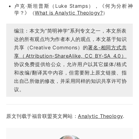
卢克·斯坦普斯（Luke Stamps），《何为分析神
学？》（
What is Analytic Theology?
）
​​编注：本文为“简明神学”系列专文之一，本文所表
达的所有观点均为作者本人的观点，本文基于知识
共享（Creative Commons）的
署名-相同方式共
享（Attribution-ShareAlike, CC BY-SA 4.0）
协议免费提供给公众，允许用户以其它媒体/格式
和改编/翻译其中内容，但需要附上原文链接、指
出自己所做的修改，并采用同样的知识共享许可协
议。
原文刊载于福音联盟英文网站：
Analytic Theology
.