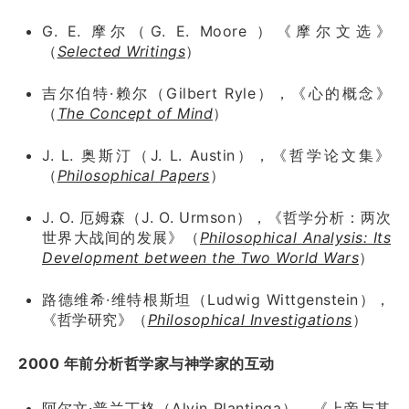
G. E. 摩尔（G. E. Moore ）《摩尔文选》
（
Selected Writings
）
吉尔伯特·赖尔（Gilbert Ryle），《心的概念》
（
The Concept of Mind
）
J. L. 奥斯汀（J. L. Austin），《哲学论文集》
（
Philosophical Papers
）
J. O. 厄姆森（J. O. Urmson），《哲学分析：两次
世界大战间的发展》（
Philosophical Analysis: Its
Development between the Two World Wars
）
路德维希·维特根斯坦（Ludwig Wittgenstein），
《哲学研究》（
Philosophical Investigations
）
2000 年前分析哲学家与神学家的互动
阿尔文·普兰丁格（Alvin Plantinga），《上帝与其