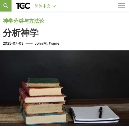
简体中文
神学分类与方法论
分析神学
2025-07-03
——
John M. Frame