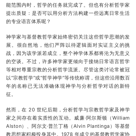
能范围内时，哲学的任务就完成了。但也有分析哲学家
提出质疑：是否可以用分析方法构建一些远离日常生活
的专业语言体系呢？
神学家与基督教哲学家始终密切关注这些哲学思潮的发
展。很自然地，他们严阵以待逻辑面对实证主义的挑
战，因为该学派若成立，整个神学体系都将沦为无意义
的空谈。不过，许多神学家更倾向于接纳日常语言哲学
等相对尊重宗教的分析哲学流派。尽管这类讨论常被冠
以“宗教哲学”或“哲学神学”等传统称谓，但这些沿用数百
年的名称已无法准确体现神学与分析哲学对话的新特
征。
然而，在 20 世纪后期，分析哲学与宗教哲学家及神学
家之间存在着实质性的互动。威廉·阿尔斯顿（William
Alston）、阿尔文·普兰丁格（Alvin Plantinga）等基督
教思想家积极投身其中。1978 年成立的基督教哲学家协