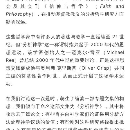
会及其会刊《信仰与哲学》（
Faith and
Philosophy
），在推动基督教教义的分析哲学研究方面
影响深远。
这些哲学家中有许多人的著述与教学一直延续至 21 世
纪。但“分析神学”这一称谓特指兴起于 2000 年代的思
想运动。该学派创始人之一迈克尔·雷亚（Michael
Rea）曾总结 2000 年代中期的重要讨论，正是这些思
想交锋促成他与奥利弗·克里斯普（Oliver Crisp）共同
主编的奠基性著作问世，从而正式开启了这场学术运
动。
在我们讨论这一议题时，萌生了编纂一部专题文集的构
想，我们倾向于命名这部文集为《分析神学》，其中将
收录若干篇论文：有些旨在向神学家们论证采用分析方
法处理神学议题的价值；有些则对这种研究路径提出批
评；另有数篇论文专门探讨潜藏于学科分歧背后的历