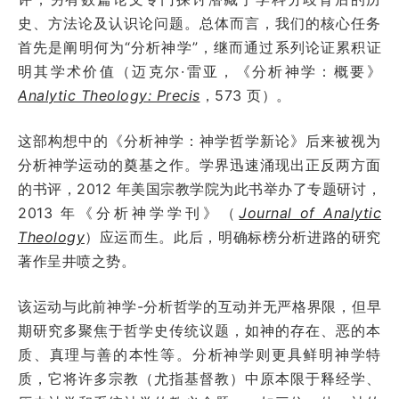
史、方法论及认识论问题。总体而言，我们的核心任务
首先是阐明何为“分析神学”，继而通过系列论证累积证
明其学术价值（迈克尔·雷亚，《分析神学：概要》
Analytic Theology: Precis
，573 页）。
这部构想中的《分析神学：神学哲学新论》后来被视为
分析神学运动的奠基之作。学界迅速涌现出正反两方面
的书评，2012 年美国宗教学院为此书举办了专题研讨，
2013 年《分析神学学刊》（
Journal of Analytic
Theology
）应运而生。此后，明确标榜分析进路的研究
著作呈井喷之势。
该运动与此前神学-分析哲学的互动并无严格界限，但早
期研究多聚焦于哲学史传统议题，如神的存在、恶的本
质、真理与善的本性等。分析神学则更具鲜明神学特
质，它将许多宗教（尤指基督教）中原本限于释经学、