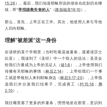
15:26
）。最后，我们知道耶稣所说的使命在此刻仍在继
续，即“
寻找拯救失丧的人
”（
路加福音19:10
）。
那么，首先，上帝正在工作。其次，他使用人来引导他
人归向耶稣。
理解“被差派”这一身份
在读研的某个学期里（当时吃着温迪薯条，逃避读莎士
比亚），我读到了《圣经》中一个惊人的说法：圣灵会
给我们力量成为上帝的见证人（
徒1:8
），上帝使用我们
传播有关耶稣的事情（
林后2:14
），上帝给我们一个事
工就是带领别人来到耶稣身边（
林后5:17-20
），上帝拣
选我们并分派我们结果子，完成善工（
约15:16
；
弗
2:10
）。
我往嘴里塞了更多的炸薯条，愣愣地坐在那里，意识到