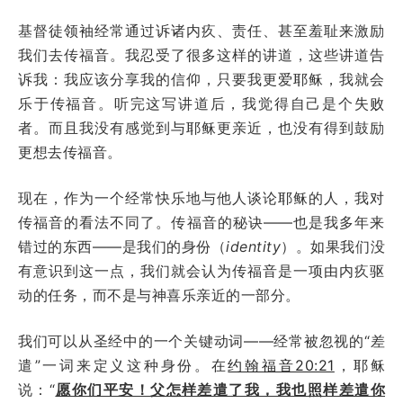
基督徒领袖经常通过诉诸内疚、责任、甚至羞耻来激励
我们去传福音。我忍受了很多这样的讲道，这些讲道告
诉我：我应该分享我的信仰，只要我更爱耶稣，我就会
乐于传福音。听完这写讲道后，我觉得自己是个失败
者。而且我没有感觉到与耶稣更亲近，也没有得到鼓励
更想去传福音。
现在，作为一个经常快乐地与他人谈论耶稣的人，我对
传福音的看法不同了。传福音的秘诀——也是我多年来
错过的东西——是我们的身份（
identity
）。如果我们没
有意识到这一点，我们就会认为传福音是一项由内疚驱
动的任务，而不是与神喜乐亲近的一部分。
我们可以从圣经中的一个关键动词——经常被忽视的“差
遣”一词来定义这种身份。在
约翰福音20:21
，耶稣
说：“
愿你们平安！父怎样差遣了我，我也照样差遣你