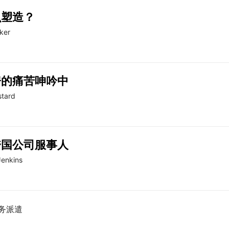
么塑造？
ker
房的痛苦呻吟中
stard
跨国公司服事人
Jenkins
务派遣