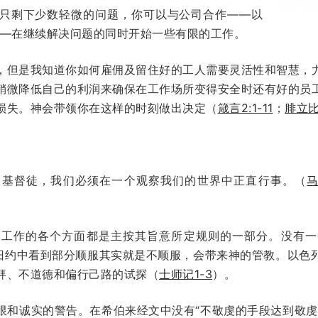
只剩下少数轻微的问题，你可以与公司合作——以
——在继续解决问题的同时开始一些有限的工作。
，但是我知道你如何雇佣及留住好的工人需要灵活性和智慧，
稍微降低自己的利润来确保在工作场所变得安全时还有好的员
损失。神会带领你在这样的时刻做出决定（
箴言2:1-11
；
腓立比书
为基督徒，我们必须在一个观察我们的世界中正直行事。（
马
和工作的各个方面都是主按其旨意所定规则的一部分。没有一
在旧约中看到部分顺服其实就是不顺服，会带来神的管教。以色
拜、不道德和偏行己路的试探（
士师记1-3
）。
限和诚实的警告。在希伯来经文中没有“不敬虔的手段达到敬虔