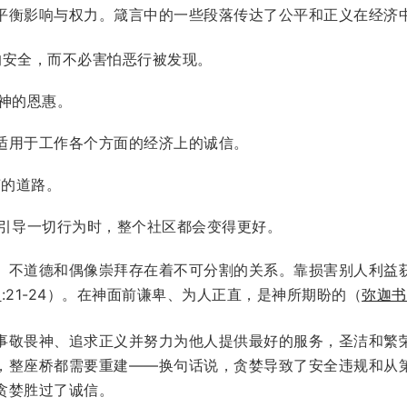
平衡影响与权力。箴言中的一些段落传达了公平和正义在经济
的安全，而不必害怕恶行被发现。
神的恩惠。
词适用于工作各个方面的经济上的诚信。
荣的道路。
引导一切行为时，整个社区都会变得更好。
、不道德和偶像崇拜存在着不可分割的关系。靠损害别人利益
5
:21-24）。在神面前谦卑、为人正直，是神所期盼的（
弥迦书6
事敬畏神、追求正义并努力为他人提供最好的服务，圣洁和繁
，整座桥都需要重建——换句话说，贪婪导致了安全违规和从
贪婪胜过了诚信。