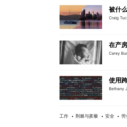
被什
Craig Tuc
在产
Carey Bu
使用
Bethany 
工作
荆棘与蒺藜
安全
劳
•
•
•