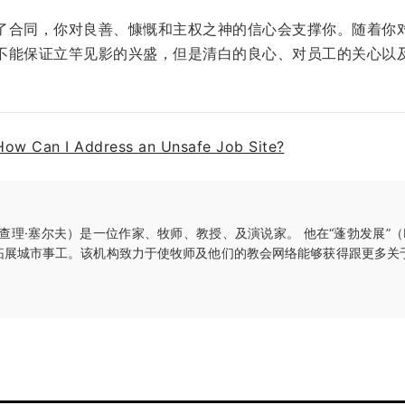
了合同，你对良善、慷慨和主权之神的信心会支撑你。随着你
不能保证立竿见影的兴盛，但是清白的良心、对员工的关心以
How Can I Address an Unsafe Job Site?
查理·塞尔夫）是一位作家、牧师、教授、及演说家。 他在“蓬勃发展”（Made t
拓展城市事工。该机构致力于使牧师及他们的教会网络能够获得跟更多关