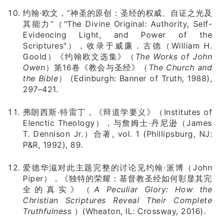
约翰·欧文，“神圣的原创：圣经的权威、自证之光及
其能力”（"The Divine Original: Authority, Self-
Evidencing Light, and Power of the
Scriptures"），收录于威廉．古德（William H.
Goold）《约翰欧文选集》（
The Works of John
Owen
）第16卷《教会与圣经》（
The Church and
the Bible
） (Edinburgh: Banner of Truth, 1988),
297–421.
弗朗西斯·特雷丁，《辩道学要义》（Institutes of
Elenctic Theology），与詹姆士·丹尼逊（James
T. Dennison Jr.）合著, vol. 1 (Phillipsburg, NJ:
P&R, 1992), 89.
爱德华滋对此主题完整的讨论见约翰·派博（John
Piper），《独特的荣耀：基督教圣经如何彰显其完
全的真实》（
A Peculiar Glory: How the
Christian Scriptures Reveal Their Complete
Truthfulness
）(Wheaton, IL: Crossway, 2016).