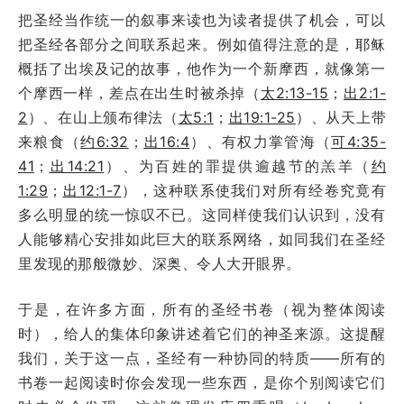
把圣经当作统一的叙事来读也为读者提供了机会，可以
把圣经各部分之间联系起来。例如值得注意的是，耶稣
概括了出埃及记的故事，他作为一个新摩西，就像第一
个摩西一样，差点在出生时被杀掉（
太2:13-15
；
出2:1-
2
）、在山上颁布律法（
太5:1
；
出19:1-25
）、从天上带
来粮食（
约6:32
；
出16:4
）、有权力掌管海（
可4:35-
41
；
出14:21
）、为百姓的罪提供逾越节的羔羊（
约
1:29
；
出12:1-7
），这种联系使我们对所有经卷究竟有
多么明显的统一惊叹不已。这同样使我们认识到，没有
人能够精心安排如此巨大的联系网络，如同我们在圣经
里发现的那般微妙、深奥、令人大开眼界。
于是，在许多方面，所有的圣经书卷（视为整体阅读
时），给人的集体印象讲述着它们的神圣来源。这提醒
我们，关于这一点，圣经有一种协同的特质――所有的
书卷一起阅读时你会发现一些东西，是你个别阅读它们