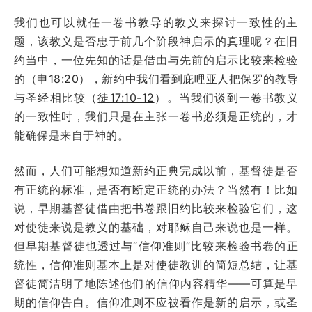
我们也可以就任一卷书教导的教义来探讨一致性的主
题，该教义是否忠于前几个阶段神启示的真理呢？在旧
约当中，一位先知的话是借由与先前的启示比较来检验
的（
申18:20
），新约中我们看到庇哩亚人把保罗的教导
与圣经相比较（
徒17:10-12
）。当我们谈到一卷书教义
的一致性时，我们只是在主张一卷书必须是正统的，才
能确保是来自于神的。
然而，人们可能想知道新约正典完成以前，基督徒是否
有正统的标准，是否有断定正统的办法？当然有！比如
说，早期基督徒借由把书卷跟旧约比较来检验它们，这
对使徒来说是教义的基础，对耶稣自己来说也是一样。
但早期基督徒也透过与“信仰准则”比较来检验书卷的正
统性，信仰准则基本上是对使徒教训的简短总结，让基
督徒简洁明了地陈述他们的信仰内容精华――可算是早
期的信仰告白。信仰准则不应被看作是新的启示，或圣