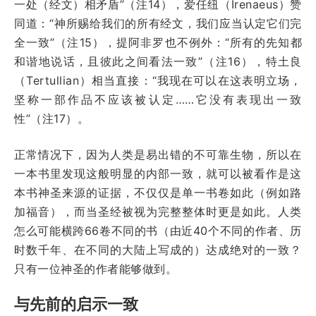
一处（经文）相矛盾”（注14），爱任纽（Irenaeus）赞
同道：“神所赐给我们的所有经文，我们应当认定它们完
全一致”（注15），提阿非罗也不例外：“所有的先知都
和谐地说话，且彼此之间看法一致”（注16），特土良
（Tertullian）相当直接：“我现在可以在这表明立场，
坚称一部作品不应该被认定……它没有表现出一致
性”（注17）。
正常情况下，因为人类是易出错的不可靠生物，所以在
一本书里发现这般明显的内部一致，就可以被看作是这
本书神圣来源的证据，不仅仅是单一书卷如此（例如路
加福音），而当圣经被视为完整整体时更是如此。人类
怎么可能横跨66卷不同的书（由近40个不同的作者、历
时数千年、在不同的大陆上写成的）达成绝对的一致？
只有一位神圣的作者能够做到。
与先前的启示一致