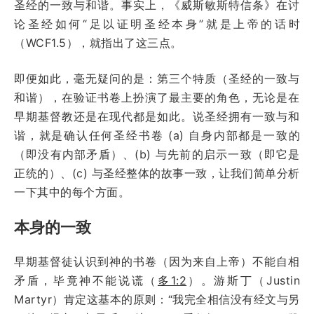
圣经的一致与和谐。事实上，《威斯敏斯特信条》在讨
论圣经如何“足以证明圣经本身”就是上帝的话时
（WCF1.5），就指出了这三点。
即便如此，毫无疑问的是：第三个特质（圣经的一致与
和谐），在验证书卷上扮演了最主要的角色，无论是在
早期基督教还是在现代都是如此。说圣经拥有一致与和
谐，就是确认任何圣经书卷 (a) 自身内部都是一致的
（即没有内部矛盾）、(b) 与先前的启示一致（即它是
正统的）、(c) 与圣经整体的故事一致，让我们简单分析
一下其中的每个方面。
本身的一致
早期基督徒认识到神的书卷（因为来自上帝）不能自相
矛盾，毕竟神不能说谎（
多1:2
）。游斯丁（Justin
Martyr）肯定这基本的原则：“我完全相信没有经文与另