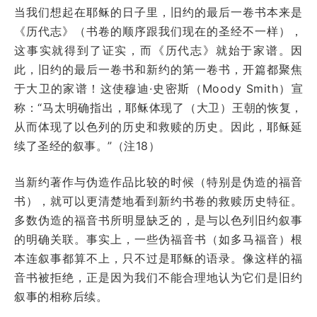
当我们想起在耶稣的日子里，旧约的最后一卷书本来是
《历代志》（书卷的顺序跟我们现在的圣经不一样），
这事实就得到了证实，而《历代志》就始于家谱。因
此，旧约的最后一卷书和新约的第一卷书，开篇都聚焦
于大卫的家谱！这使穆迪·史密斯（Moody Smith）宣
称：“马太明确指出，耶稣体现了（大卫）王朝的恢复，
从而体现了以色列的历史和救赎的历史。因此，耶稣延
续了圣经的叙事。”（注18）
当新约著作与伪造作品比较的时候（特别是伪造的福音
书），就可以更清楚地看到新约书卷的救赎历史特征。
多数伪造的福音书所明显缺乏的，是与以色列旧约叙事
的明确关联。事实上，一些伪福音书（如多马福音）根
本连叙事都算不上，只不过是耶稣的语录。像这样的福
音书被拒绝，正是因为我们不能合理地认为它们是旧约
叙事的相称后续。