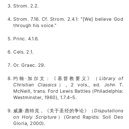
Strom. 2.2.
Strom. 7.16. Cf. Strom. 2.4.1: "[We] believe God
through his voice."
Princ. 4.1.6.
Cels. 2.1.
Or. Graec. 29.
约翰·加尔文：《基督教要义》（
Library of
Christian Classics
）, 2 vols., ed. John T.
McNeill, trans. Ford Lewis Battles (Philadelphia:
Westminster, 1960), 1.7.4–5.
威廉·惠特克，《关于圣经的争论》（
Disputations
on Holy Scripture
）(Grand Rapids: Soli Deo
Gloria, 2000).