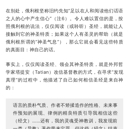
在别处，俄利根坚称旧约先知“足以在人和阅读他们话语
之人的心中产生信心”（注6）。令人难以置信的是，按
照俄利根的说法，仅仅阅读（或聆听）圣经，就能让人
接触到它的神圣特质；如果这个人有圣灵的帮助（就是
俄利根所谓的“神圣气息”），那么它就会看见这些特质
的真面目：神自己的话。
事实上，仅仅阅读圣经、领会其神圣特质，就是外邦哲
学家塔提安（Tatian）改信基督教的方式，在寻求“发现
真理”的过程中，他描述了自己如何相信圣经是来自神
的：
语言的质朴气质、作者不矫揉造作的性格、未来事
件预知的展现、律例的精良特质引导我相信这些
（经文）……还有，我的灵魂受神教训，我发现前
一类（异教）著作带来定罪，但这些（经文）结束