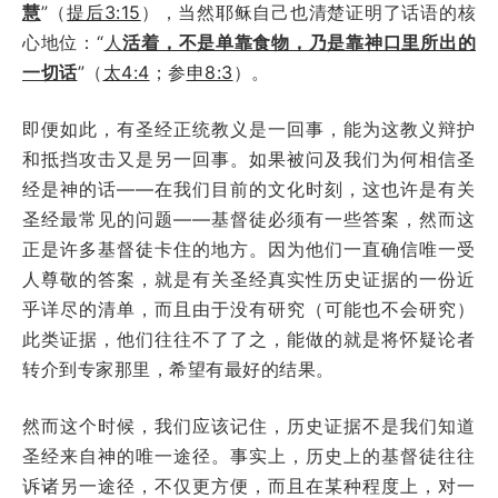
慧
”（
提后3:15
），当然耶稣自己也清楚证明了话语的核
心地位：“
人
活着，不是单靠食物，乃是靠神口里所出的
一切话
”（
太4:4
；参
申8:3
）。
即便如此，有圣经正统教义是一回事，能为这教义辩护
和抵挡攻击又是另一回事。如果被问及我们为何相信圣
经是神的话――在我们目前的文化时刻，这也许是有关
圣经最常见的问题――基督徒必须有一些答案，然而这
正是许多基督徒卡住的地方。因为他们一直确信唯一受
人尊敬的答案，就是有关圣经真实性历史证据的一份近
乎详尽的清单，而且由于没有研究（可能也不会研究）
此类证据，他们往往不了了之，能做的就是将怀疑论者
转介到专家那里，希望有最好的结果。
然而这个时候，我们应该记住，历史证据不是我们知道
圣经来自神的唯一途径。事实上，历史上的基督徒往往
诉诸另一途径，不仅更方便，而且在某种程度上，对一