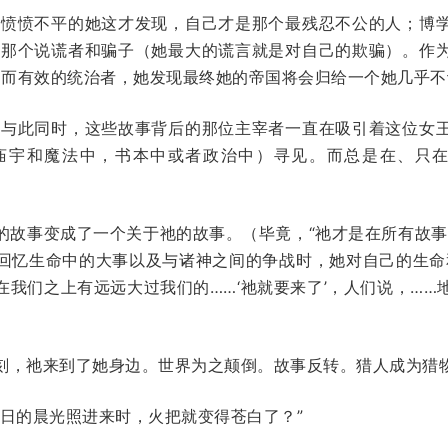
愤愤不平的她这才发现，自己才是那个最残忍不公的人；博
那个说谎者和骗子（她最大的谎言就是对自己的欺骗）。作
而有效的统治者，她发现最终她的帝国将会归给一个她几乎不
与此同时，这些故事背后的那位主宰者一直在吸引着这位女
庙宇和魔法中，书本中或者政治中）寻见。而总是在、只在
。
的故事变成了一个关于祂的故事。（毕竟，“祂才是在所有故事
回忆生命中的大事以及与诸神之间的争战时，她对自己的生命
在我们之上有远远大过我们的……‘祂就要来了’，人们说，……
刻，祂来到了她身边。世界为之颠倒。故事反转。猎人成为猎
夏日的晨光照进来时，火把就变得苍白了？”