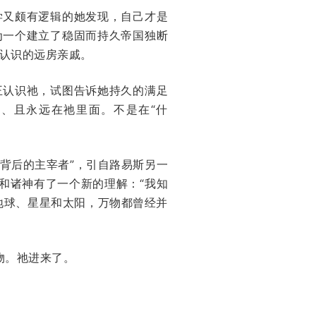
学又颇有逻辑的她发现，自己才是
为一个建立了稳固而持久帝国独断
认识的远房亲戚。
王认识祂，试图告诉她持久的满足
、且永远在祂里面。不是在“什
背后的主宰者”，引自路易斯另一
和诸神有了一个新的理解：“我知
地球、星星和太阳，万物都曾经并
物。祂进来了。