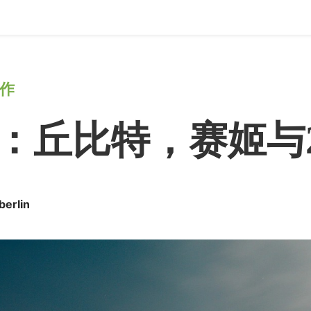
作
：丘比特，赛姬与
erlin