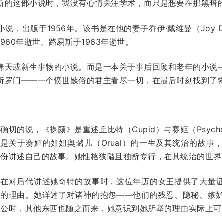
斯的这部小说时，我没有心情关注学术，而只是想要在那黑暗
，出版于1956年。该书是在他的妻子乔伊·戴维曼（Joy D
960年逝世。路易斯于1963年逝世。
春天或新生事物的小说。而是一本关于事后回顾和老年的小说
所罗门——一个愤世嫉俗的君主看尽一切，在最后时刻找到了
确切的说，《裸颜》是重述丘比特（Cupid）与赛姬（Psyc
是关于赛姬的姐姐奥璐儿（Orual）的一生及其统治的故事
份讲述自己的故事。她性格狭隘且独断专行，在其统治的世界
在对后代讲述她奇特的故事时，这位年迈的女王提供了大量
的理由。她详述了对诸神的抱怨——他们的残忍、隐秘、嫉
公时，其他东西也随之而来，她意识到她所举的理由实际上可