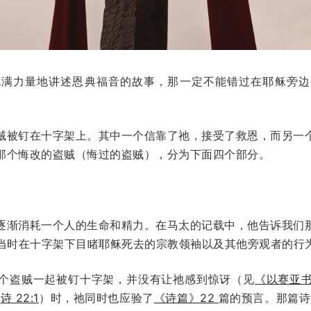
充满力量地讲述恩典福音的故事，那一定不能错过在耶稣旁边
贼被钉在十字架上。其中一个信靠了祂，接受了救恩，而另一
那个悔改的盗贼（悔过的盗贼），分为下面四个部分。
逐渐消耗一个人的生命和精力。在马太的记载中，他告诉我们
当时在十字架下目睹耶稣死去的宗教领袖以及其他旁观者的行
个盗贼一起被钉十字架，并没有让祂感到惊讶（见
《以赛亚书》
（
诗 22:1
）时，祂同时也应验了
《诗篇》22
篇的预言。那篇诗