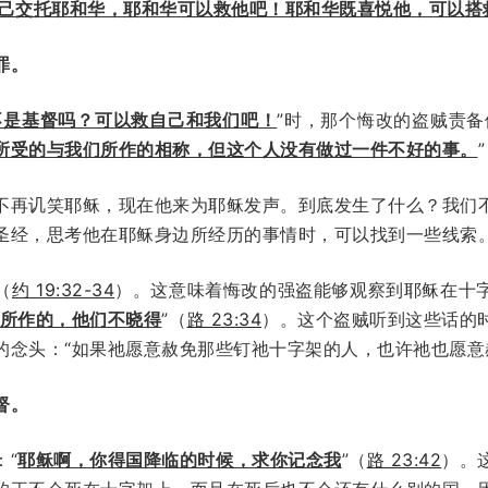
自己交托耶和华，耶和华可以救他吧！耶和华既喜悦他，可以搭
罪。
不是基督吗？可以救自己和我们吧！
”时，那个悔改的盗贼责备
所受的与我们所作的相称，但这个人没有做过一件不好的事。
不再讥笑耶稣，现在他来为耶稣发声。到底发生了什么？我们
圣经，思考他在耶稣身边所经历的事情时，可以找到一些线索
（
约 19:32-34
）。这意味着悔改的强盗能够观察到耶稣在十
所作的，他们不晓得
”（
路 23:34
）。这个盗贼听到这些话的
念头：“如果祂愿意赦免那些钉祂十字架的人，也许祂也愿意赦免
督。
：“
耶稣啊，你得国降临的时候，求你记念我
”（
路 23:42
）。