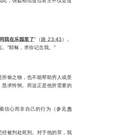
因此，强盗相信这位君王不仅是这
同我在乐园里了
”（
路 23:43
）。
。“耶稣，求你记念我。”
还所偷之物，也不能帮助穷人或受
，恳求怜悯。而这正是他所需要的
凭着信心而非自己的行为（参见
弗
已经被判处死刑。对于他的罪，我