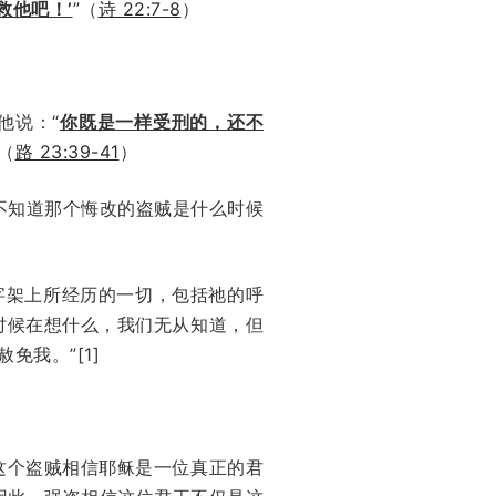
救他吧！’
”（
诗 22:7-8
）
他说：“
你既是一样受刑的，还不
”（
路 23:39-41
）
不知道那个悔改的盗贼是什么时候
。
字架上所经历的一切，包括祂的呼
时候在想什么，我们无从知道，但
我。”[1]
这个盗贼相信耶稣是一位真正的君