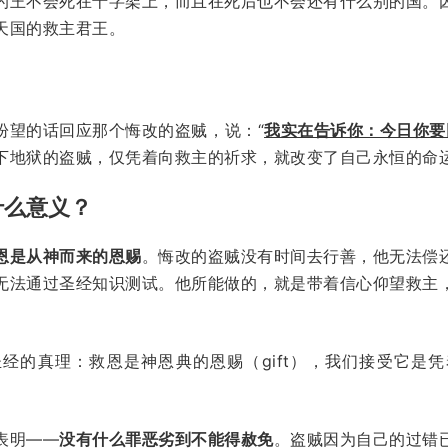
的王不会死在十字架上，而且在死后也不会还有什么别的国。
天国的救主君王。
盼望的话回应那个悔改的盗贼，说：“
我实在告诉你：今日你要
下地狱的盗贼，仅凭着向救主的祈求，就改变了自己永恒的命运
什么意义？
恩是从神而来的恩赐
。悔改的盗贼没有时间去行善，他无法偿
无法通过圣经知识测试。他所能做的，就是带着信心仰望救主
经的真理：救恩是神恩典的恩赐（gift），我们接受它是
表明——
没有什么罪恶劣到不能得赦免
。盗贼因为自己的过错