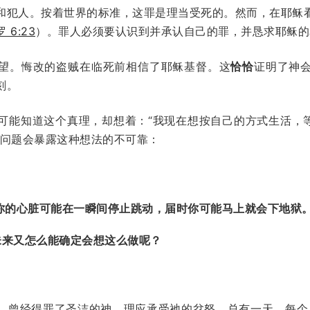
和犯人。按着世界的标准，这罪是理当受死的。然而，在耶稣
罗 6:23
）。罪人必须要认识到并承认自己的罪，并恳求耶稣的
望。悔改的盗贼在临死前相信了耶稣基督。这
恰恰
证明了神
刻。
可能知道这个真理，却想着：“我现在想按自己的方式生活，等
个问题会暴露这种想法的不可靠：
你的心脏可能在一瞬间停止跳动，届时你可能马上就会下地狱
未来又怎么能确定会想这么做呢？
，曾经得罪了圣洁的神，理应承受祂的忿怒。总有一天，每个