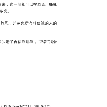
看来，这一切都可以被赦免。耶稣
赦免。
会施恩，并赦免所有相信祂的人的
我老了再信靠耶稣，”或者“我会
。
人都必须面对审判（
来 9:27
）。