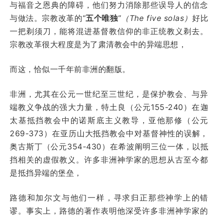
与福音之恩典的障碍，他们努力消除那些误导人的信念
与做法。宗教改革的“
五个唯独
”
（The five solas）
好比
一把剃须刀，能将混进基督教信仰的非正统教义剃去。
宗教改革很大程度是为了肃清教会中的异端思想，
而这，恰似一千年前非洲的翻版。
非洲，尤其在公元一世纪至三世纪，是保护教会、与异
端教义争战的强大力量，特土良（公元155-240）在迦
太基抵挡教会中的诺斯底主义教导，亚他那修（公元
269-373）在亚历山大抵挡教会中对基督神性的误解，
奥古斯丁（公元354-430）在希波阐明三位一体，以抵
挡相关的虚假教义。许多非洲神学家的思想从古至今都
是抵挡异端的堡垒，
路德和加尔文与他们一样，寻求归正那些神学上的错
谬。事实上，路德的著作表明他深受许多非洲神学家的