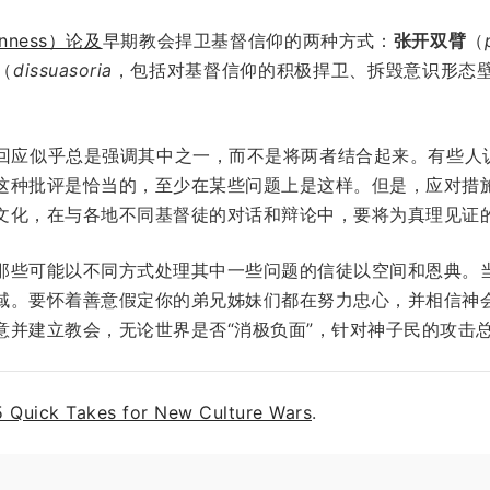
nness）论及
早期教会捍卫基督信仰的两种方式：
张开双臂
（
（
dissuasoria
，包括对基督信仰的积极捍卫、拆毁意识形态
回应似乎总是强调其中之一，而不是将两者结合起来。有些人认
这种批评是恰当的，至少在某些问题上是这样。但是，应对措
文化，在与各地不同基督徒的对话和辩论中，要将为真理见证
那些可能以不同方式处理其中一些问题的信徒以空间和恩典。
域。要怀着善意假定你的弟兄姊妹们都在努力忠心，并相信神
意并建立教会，无论世界是否“消极负面”，针对神子民的攻击
5 Quick Takes for New Culture Wars
.