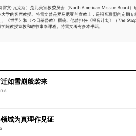
特雷文·瓦克斯）是北美宣教委员会（North American Mission Boa
尔大学的客席教授。特雷文曾是罗马尼亚的宣教士，是福音联盟的定期专
社、《世界》和《今日基督教》撰稿。他曾担任《福音计划》（
The Gosp
顿学院教授宣教和教牧事奉课程。特雷文著有多本书籍。
变迁如雪崩般袭来
ris
共领域为真理作见证
ax