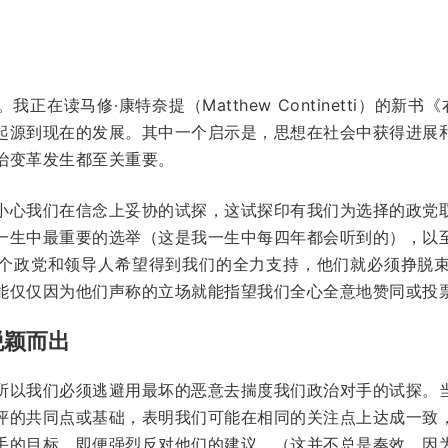
在读马修·康特奈提（Matthew Continetti）的新书
起源到现在的发展。其中一个启示是，思想在社会中获得进展
治变革发生都至关重要。
小心我们在信念上妥协的试探，这试探印有我们为选择的政党
一生中最重要的选举（这是我一生中每四年都会听到的），以
个政党和领导人希望得到我们的全力支持，他们就必须挣脱
能仅仅因为他们声称的立场就能指望我们全心全意地赞同或投
脱颖而出
所以我们必须逃避用最坏的恶意去揣度我们政治对手的试探。
评的共同点或基础，表明我们可能在相同的关注点上达成一致
手的目标，即便强烈反对他们的建议。（这并不总是奏效，因