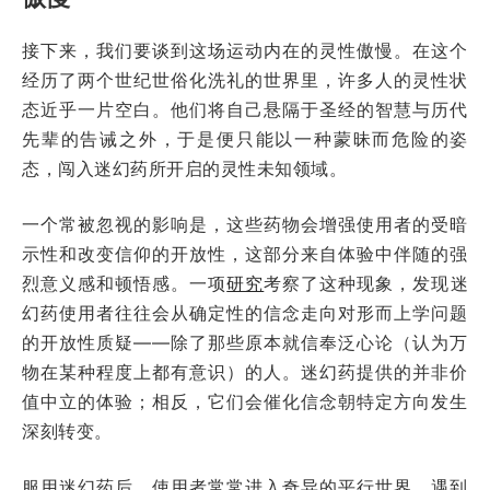
接下来，我们要谈到这场运动内在的灵性傲慢。在这个
经历了两个世纪世俗化洗礼的世界里，许多人的灵性状
态近乎一片空白。他们将自己悬隔于圣经的智慧与历代
先辈的告诫之外，于是便只能以一种蒙昧而危险的姿
态，闯入迷幻药所开启的灵性未知领域。
一个常被忽视的影响是，这些药物会增强使用者的受暗
示性和改变信仰的开放性，这部分来自体验中伴随的强
烈意义感和顿悟感。一项
研究
考察了这种现象，发现迷
幻药使用者往往会从确定性的信念走向对形而上学问题
的开放性质疑——除了那些原本就信奉泛心论（认为万
物在某种程度上都有意识）的人。迷幻药提供的并非价
值中立的体验；相反，它们会催化信念朝特定方向发生
深刻转变。
服用迷幻药后，使用者常常进入奇异的平行世界，遇到