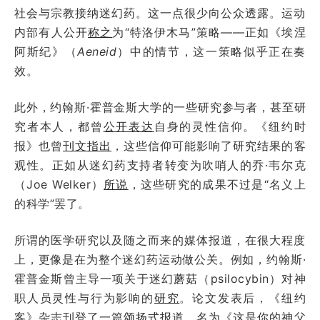
社会与宗教接纳迷幻药。这一点很少向公众透露。运动
内部有人公开
称之
为“特洛伊木马”策略——正如《埃涅
阿斯纪》（
Aeneid
）中的情节，这一策略似乎正在奏
效。
此外，约翰斯·霍普金斯大学的一些研究参与者，甚至研
究者本人，都曾
公开表达
自身的灵性信仰。《纽约时
报》也曾
刊文指出
，这些信仰可能影响了研究结果的客
观性。正如从迷幻药支持者转变为吹哨人的乔·韦尔克
（Joe Welker）
所说
，这些研究的成果不过是“名义上
的科学”罢了。
所谓的医学研究以及随之而来的媒体报道，在很大程度
上，更像是在为整个迷幻药运动做公关。例如，约翰斯·
霍普金斯曾主导一项关于迷幻蘑菇（psilocybin）对神
职人员灵性与行为影响的
研究
。论文发表后，《纽约
客》杂志刊登了一篇
颂扬式报道
，名为《这是你的神父