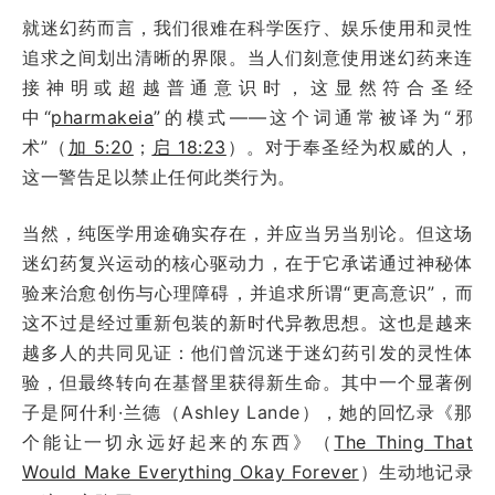
就迷幻药而言，我们很难在科学医疗、娱乐使用和灵性
追求之间划出清晰的界限。当人们刻意使用迷幻药来连
接神明或超越普通意识时，这显然符合圣经
中“
pharmakeia
”的模式——这个词通常被译为“邪
术”（
加 5:20
；
启 18:23
）。对于奉圣经为权威的人，
这一警告足以禁止任何此类行为。
当然，纯医学用途确实存在，并应当另当别论。但这场
迷幻药复兴运动的核心驱动力，在于它承诺通过神秘体
验来治愈创伤与心理障碍，并追求所谓“更高意识”，而
这不过是经过重新包装的新时代异教思想。这也是越来
越多人的共同见证：他们曾沉迷于迷幻药引发的灵性体
验，但最终转向在基督里获得新生命。其中一个显著例
子是阿什利·兰德（Ashley Lande），她的回忆录《那
个能让一切永远好起来的东西》（
The Thing That
Would Make Everything Okay Forever
）生动地记录