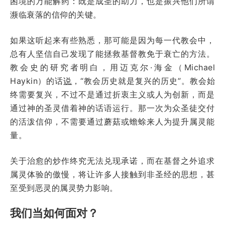
困境的万能解药：既是成圣的助力，也是振兴他们所谓
濒临衰落的信仰的关键。
如果这听起来有些熟悉，那可能是因为每一代教会中，
总有人坚信自己发现了能拯救基督教免于衰亡的方法。
教会史的研究者明白，用迈克尔·海金（Michael
Haykin）的话
说
，“教会历史就是复兴的历史”。教会始
终需要复兴，不过不是通过折衷主义或人为创新，而是
通过神的圣灵借着神的话语运行。那一次为众圣徒交付
的活泼信仰，不需要通过蘑菇或蟾蜍来人为提升属灵能
量。
关于治愈的炒作终究无法兑现承诺，而在基督之外追求
属灵体验的傲慢，将让许多人接触到非圣经的思想，甚
至受到恶灵的属灵势力影响。
我们当如何面对？