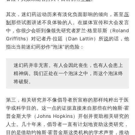
其次，迷幻药运动历来有淡化负面影响的倾向，甚至
压
制
那些试图讲述不良体验的人。在媒体宣传和大会发言
中，你很少会听到像领先研究者罗兰·格里菲斯（Roland
Griffiths）对记者丹·拉廷（Dan Lattin）所
说
的话，他
指出当前迷幻药炒作“泡沫”的危险：
迷幻药并非无害。有人会因此丧生，也有人会患上
精神病。我们正处在一个泡沫之中，而这个泡沫终
将破裂。
第三，相关研究并不像倡导者所宣称的那样纯粹出于医
学或科学目的。这一点的证据直接来自那些在约翰斯·霍
普金斯大学（Johns Hopkins）开创并资助相关研究的
人士。几十年来，倡导者一直有计划地资助这类研究，
目的是借助约翰斯·霍普金斯这类机构的学术声誉，推动