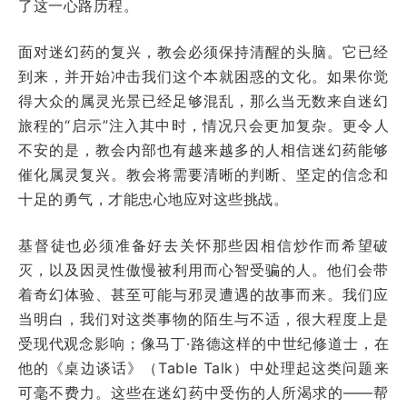
了这一心路历程。
面对迷幻药的复兴，教会必须保持清醒的头脑。它已经
到来，并开始冲击我们这个本就困惑的文化。如果你觉
得大众的属灵光景已经足够混乱，那么当无数来自迷幻
旅程的“启示”注入其中时，情况只会更加复杂。更令人
不安的是，教会内部也有越来越多的人相信迷幻药能够
催化属灵复兴。教会将需要清晰的判断、坚定的信念和
十足的勇气，才能忠心地应对这些挑战。
基督徒也必须准备好去关怀那些因相信炒作而希望破
灭，以及因灵性傲慢被利用而心智受骗的人。他们会带
着奇幻体验、甚至可能与邪灵遭遇的故事而来。我们应
当明白，我们对这类事物的陌生与不适，很大程度上是
受现代观念影响；像马丁·路德这样的中世纪修道士，在
他的《桌边谈话》（Table Talk）中处理起这类问题来
可毫不费力。这些在迷幻药中受伤的人所渴求的——帮