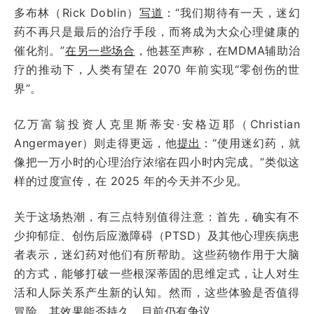
多布林（Rick Doblin）
写道
：“我们期待有一天，迷幻
药不再只是最后的治疗手段，而将成为大众心理健康的
催化剂。”
在另一些场合
，他甚至声称，在MDMA辅助治
疗的推动下，人类有望在 2070 年前实现“零创伤的世
界”。
亿万富翁投资人克里斯蒂安·安格迈耶（Christian
Angermayer）则走得更远，他
提出
：“使用迷幻药，就
像把一万小时的心理治疗浓缩在四小时内完成。”类似这
样的过度宣传，在 2025 年的今天并不少见。
关于这场热潮，有三点特别值得注意：首先，确实有不
少抑郁症、创伤后应激障碍（PTSD）及其他心理疾病患
者表示，迷幻药对他们有所帮助。这些药物作用于大脑
的方式，能够打破一些根深蒂固的思维定式，让人对生
活和人际关系产生新的认知。然而，这些体验是否值得
冒险，其效果能否持久，目前仍有
争议
。