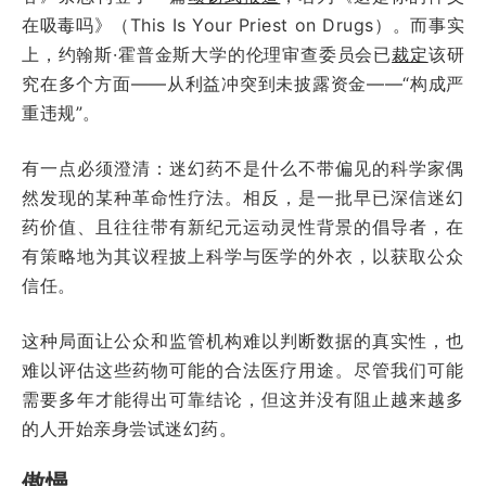
在吸毒吗》（This Is Your Priest on Drugs）。而事实
上，约翰斯·霍普金斯大学的伦理审查委员会已
裁定
该研
究在多个方面——从利益冲突到未披露资金——“构成严
重违规”。
有一点必须澄清：迷幻药不是什么不带偏见的科学家偶
然发现的某种革命性疗法。相反，是一批早已深信迷幻
药价值、且往往带有新纪元运动灵性背景的倡导者，在
有策略地为其议程披上科学与医学的外衣，以获取公众
信任。
这种局面让公众和监管机构难以判断数据的真实性，也
难以评估这些药物可能的合法医疗用途。尽管我们可能
需要多年才能得出可靠结论，但这并没有阻止越来越多
的人开始亲身尝试迷幻药。
傲慢