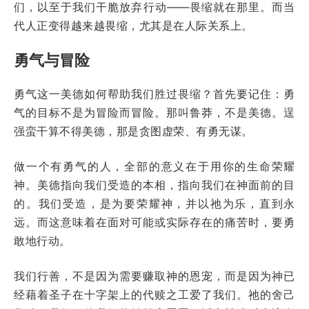
们，以至于我们干脆放弃行动——畏缩就在那里。而当
代人正变得越来越畏缩，尤其是在人际关系上。
勇气与冒险
勇气这一美德如何帮助我们胜过畏缩？首先要记住：勇
气的目标不是为冒险而冒险。那叫鲁莽，不是美德。逞
强蛮干算不得美德，那是贪图虚荣、有勇无谋。
做一个有勇气的人，全部的意义在于用你的生命荣耀
神。美德指向我们受造的本相，指向我们在神面前的目
的。我们受造，是为要荣耀神，并以祂为乐，直到永
远。而这意味着在面对可能或实际存在的痛苦时，要勇
敢地行动。
我们行善，不是因为需要赚取神的恩宠，而是因为神已
经藉着圣子在十字架上的代赎之工爱了我们。祂的舍己