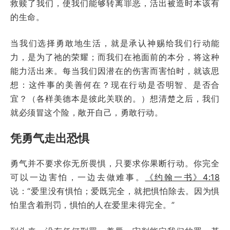
救赎了我们，使我们能够转离罪恶，活出被造时本该有
的生命。
当我们选择勇敢地生活，就是承认神赐给我们行动能
力，是为了祂的荣耀；而我们在祂面前的本分，将这种
能力活出来。每当我们因潜在的伤害而害怕时，就该思
想：这件事的美善何在？现在行动是否明智、是否合
宜？（各样美德本是彼此关联的。）想清楚之后，我们
就必须冒这个险，敞开自己，勇敢行动。
凭勇气走出恐惧
勇气并不要求你无所畏惧，只要求你果断行动。你完全
可以一边害怕，一边去做难事。
《约翰一书》4:18
说：“爱里没有惧怕；爱既完全，就把惧怕除去。因为惧
怕里含着刑罚，惧怕的人在爱里未得完全。”