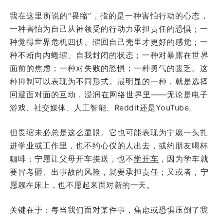
我在这里所说的“畏缩”，指的是一种害怕行动的心态，
一种害怕为自己从神领受的行动力承担责任的恐惧；一
种觉得世界危机四伏、缩回自己壳里才更好的感觉；一
种不断向内蜷缩、自我封闭的状态；一种对暴露在世界
面前的焦虑；一种对失败的恐惧；一种勇气的匮乏。这
种抑制可以表现为不同形式。最明显的一种，就是选择
回避面对面的互动，浸润在网络世界里——无论是电子
游戏、社交媒体、人工智能、Reddit还是YouTube。
但畏缩未必总是这么显眼。它也可能表现为宁愿一头扎
进学业或工作里，也不约心仪的人出去，或约朋友喝杯
咖啡；宁愿让父母开车接送，也不
学开车
，因为学车就
要冒考砸、出事故的风险，就要承担责任；又或者，宁
愿赖在床上，也不愿起来面对新的一天。
关键在于：每当我们面对某件事，焦虑或恐惧压倒了我