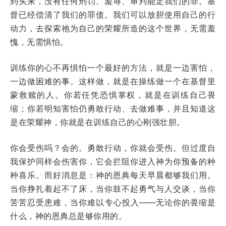
到头来，没有任何刑罚、羞辱、审判能定我们的罪。基
督已经偿清了我们的罪债。我们可以放胆使用自己的行
动力，去探索祂为自己的荣耀所造的这个世界，无需羞
愧，无需惧怕。
训练你的心不再惧怕一个最好的方法，就是一边害怕，
一边做困难的事。这样做，就是在操练做一个在基督里
蒙救赎的人。你若任凭恐惧掌权，就是在训练自己畏
缩；你若明知害怕仍勇敢行动、去做难事，并且知道这
是在荣耀神，你就是在训练自己的心刚强壮胆。
你会受伤吗？会的。勇敢行动，你就会受伤。但过度自
我保护同样会伤害你，它会拦阻你进入神为你预备的种
种喜乐。而好消息是：神的恩典每天早晨都够我们用。
当你挣扎着起不了床，当你鼓不起勇气与人交谈，当你
苦苦忍受患难，当你难以专心投入——无论你的畏缩是
什么，神的恩典总是够你用的。