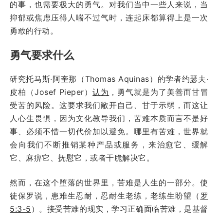
的事，也需要极大的勇气。对我们当中一些人来说，当
抑郁或焦虑压得人喘不过气时，连起床都算得上是一次
勇敢的行动。
勇气要求什么
研究托马斯·阿奎那（Thomas Aquinas）的学者约瑟夫·
皮柏（Josef Pieper）
认为
，勇气就是为了美善而甘冒
受苦的风险。这要求我们敞开自己、甘于示弱，而这让
人心生畏惧，因为文化教导我们，苦难本质而言不是好
事、必须不惜一切代价加以避免。哪里有苦难，世界就
会向我们不断推销某种产品或服务，来治愈它、缓解
它、麻痹它、抚慰它，或者干脆解决它。
然而，在这个堕落的世界里，苦难是人生的一部分。使
徒保罗说，患难生忍耐，忍耐生老练，老练生盼望（
罗
5:3-5
）。接受苦难的现实，学习正确面临苦难，是基督