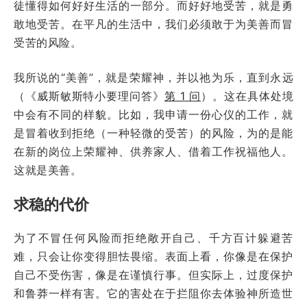
徒懂得如何好好生活的一部分。而好好地受苦，就是勇
敢地受苦。在平凡的生活中，我们必须敢于为美善而冒
受苦的风险。
我所说的“美善”，就是荣耀神，并以祂为乐，直到永远
（《威斯敏斯特小要理问答》
第 1 问
）。这在具体处境
中会有不同的样貌。比如，我申请一份心仪的工作，就
是冒着收到拒绝（一种轻微的受苦）的风险，为的是能
在新的岗位上荣耀神、供养家人、借着工作祝福他人。
这就是美善。
求稳的代价
为了不冒任何风险而拒绝敞开自己、千方百计躲避苦
难，只会让你变得胆怯畏缩。表面上看，你像是在保护
自己不受伤害，像是在谨慎行事。但实际上，过度保护
和鲁莽一样有害。它的害处在于拦阻你去体验神所造世