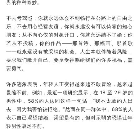
界的种种奇妙。
不去考驾照，你就永远体会不到畅行在公路上的自由之
乐；不去用心经营友谊，你就永远没有可以倚靠的知心
朋友；从不向心仪的对象开口，你就永远结不了婚；你
若从不投稿，你的作品——那首诗、那幅画、那首歌
——就永远没有被采纳的机会。人生本就伴随着风险，
要求我们敞开自己。要享受神赐给我们的许多祝福，需
要勇气。
许多迹象表明，年轻人正变得越来越不敢冒险，越来越
畏缩不前。例如，最近一项
研究
显示，在 18 至 29 岁的
男性中，58%的人认同这样一句话：“我不太敢约人出
去，因为我害怕被拒绝。”然而在同一群体中，68%的人
表示自己渴望结婚。渴望是有的，但对示弱的恐惧让年
轻男性裹足不前。