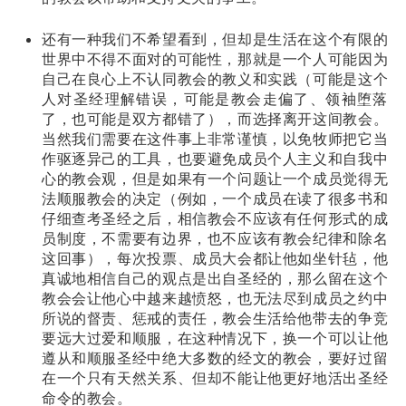
还有一种我们不希望看到，但却是生活在这个有限的
世界中不得不面对的可能性，那就是一个人可能因为
自己在良心上不认同教会的教义和实践（可能是这个
人对圣经理解错误，可能是教会走偏了、领袖堕落
了，也可能是双方都错了），而选择离开这间教会。
当然我们需要在这件事上非常谨慎，以免牧师把它当
作驱逐异己的工具，也要避免成员个人主义和自我中
心的教会观，但是如果有一个问题让一个成员觉得无
法顺服教会的决定（例如，一个成员在读了很多书和
仔细查考圣经之后，相信教会不应该有任何形式的成
员制度，不需要有边界，也不应该有教会纪律和除名
这回事），每次投票、成员大会都让他如坐针毡，他
真诚地相信自己的观点是出自圣经的，那么留在这个
教会会让他心中越来越愤怒，也无法尽到成员之约中
所说的督责、惩戒的责任，教会生活给他带去的争竞
要远大过爱和顺服，在这种情况下，换一个可以让他
遵从和顺服圣经中绝大多数的经文的教会，要好过留
在一个只有天然关系、但却不能让他更好地活出圣经
命令的教会。