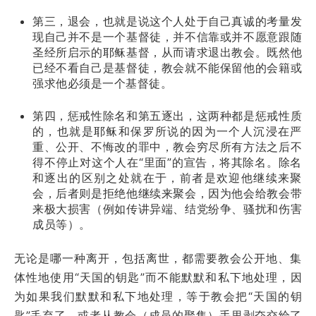
第三，退会，也就是说这个人处于自己真诚的考量发
现自己并不是一个基督徒，并不信靠或并不愿意跟随
圣经所启示的耶稣基督，从而请求退出教会。既然他
已经不看自己是基督徒，教会就不能保留他的会籍或
强求他必须是一个基督徒。
第四，惩戒性除名和第五逐出，这两种都是惩戒性质
的，也就是耶稣和保罗所说的因为一个人沉浸在严
重、公开、不悔改的罪中，教会穷尽所有方法之后不
得不停止对这个人在“里面”的宣告，将其除名。除名
和逐出的区别之处就在于，前者是欢迎他继续来聚
会，后者则是拒绝他继续来聚会，因为他会给教会带
来极大损害（例如传讲异端、结党纷争、骚扰和伤害
成员等）。
无论是哪一种离开，包括离世，都需要教会公开地、集
体性地使用“天国的钥匙”而不能默默和私下地处理，因
为如果我们默默和私下地处理，等于教会把“天国的钥
匙”丢弃了、或者从教会（成员的聚集）手里剥夺交给了