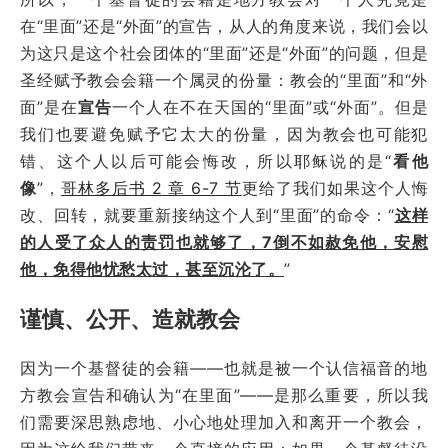
在“里面”还是“外面”的宣告，从人的角度来说，我们会以
为这只是这个社会团体的“里面”还是“外面”的问题，但是
圣经赋予教会会籍一个属灵的份量：教会的“里面”和“外
面”是在
宣告
一个人在不在天国的“里面”或“外面”。但是
我们也要避免赋予它太大的份量，因为教会也可能犯
错、这个人以后可能会悔改，所以耶稣说的是“
看他
像
”，
哥林多后书 2 章 6-7 节
更给了我们如果这个人悔
改、回转，就要重新接纳这个人到“里面”的命令：“
这样
的人受了众人的责罚也就够了，
7
倒不如赦免他，安慰
他，免得他忧愁太过，甚至沉沦了。
”
谨慎、公开、造就教会
因为一个基督徒的会籍——也就是被一个认信福音的地
方教会宣告和确认为“在里面”——是那么重要，所以我
们需要深思熟虑地、小心地处理加入和离开一个教会，