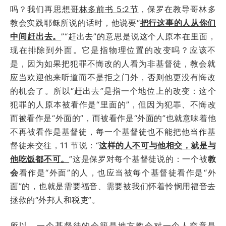
吗？我们再思想
哥林多前书 5:2节
，保罗在教导哥林多
教会实践耶稣所说的话时，他说要“
把行这事的人从你们
中间赶出去。
”“赶出去”的意思是说这个人原本在里面，
现在排除到外面。它是指物理位置的改变吗？应该不
是，因为如果把犯罪不悔改的人看为非基督徒，教会就
应当欢迎他来听道而不是拒之门外，否则他更没有悔改
的机会了。所以“赶出去”是指一个地位上的改变：这个
犯罪的人原本被看作是“里面的”，但因为犯罪、不悔改
而被看作是“外面的”，而被看作是“外面的”也就意味着他
不再被看作是基督徒，每一个基督徒也不能把他当作基
督徒来交往，11 节说：“
这样的人不可与他相交，就是与
他吃饭都不可。
”这是保罗对每个基督徒说的：一个被
教
会
看作是“外面”的人，也应当被每个基督徒看作是“外
面”的，也就是需要福音、需要被我们怀着怜悯用福音去
拯救的“外邦人和税吏”。
所以，一个基督徒的会籍是地方教会对一个人究竟是