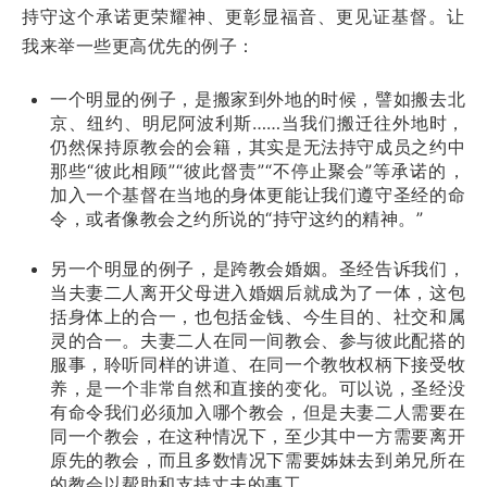
持守这个承诺更荣耀神、更彰显福音、更见证基督。让
我来举一些更高优先的例子：
一个明显的例子，是搬家到外地的时候，譬如搬去北
京、纽约、明尼阿波利斯……当我们搬迁往外地时，
仍然保持原教会的会籍，其实是无法持守成员之约中
那些“彼此相顾”“彼此督责”“不停止聚会”等承诺的，
加入一个基督在当地的身体更能让我们遵守圣经的命
令，或者像教会之约所说的“持守这约的精神。”
另一个明显的例子，是跨教会婚姻。圣经告诉我们，
当夫妻二人离开父母进入婚姻后就成为了一体，这包
括身体上的合一，也包括金钱、今生目的、社交和属
灵的合一。夫妻二人在同一间教会、参与彼此配搭的
服事，聆听同样的讲道、在同一个教牧权柄下接受牧
养，是一个非常自然和直接的变化。可以说，圣经没
有命令我们必须加入哪个教会，但是夫妻二人需要在
同一个教会，在这种情况下，至少其中一方需要离开
原先的教会，而且多数情况下需要姊妹去到弟兄所在
的教会以帮助和支持丈夫的事工。