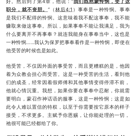
好。然后到了第4章，他说：
“
我们既然蒙怜悯，受了这
职分，就不丧胆。
”
（
林后4:1
）事奉是一种怜悯。事奉
是我们不配得的怜悯。这意味着我不配这事奉，我不能
赚取来做这事奉。所以，如果事奉不能让我满足，我为
什么要离开不再事奉？就连我能身在事奉当中，这也是
一种怜悯……我认为保罗把事奉看作是一种怜悯，即使在
他受苦的时候也是如此。
他受苦，不仅因外面的事受苦，而且更糟糕的是，他因
着为众教会挂心而受苦。这是一种受苦的生活，看到他
们的成圣，经常因着假师傅和其他事情变得停滞不前，
他就心情沉重。我想，如果你要在事奉中忍耐，你就需
要明白，蒙召作神话语的服事，这是一种怜悯；这是如
此令人难以置信的特权，以至于你需要按它原本的样子
接受，不求更多。主赋予你恩赐，让你能处理的一切，
祂很可能已经都给了你。