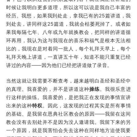
时候让我明白更多道理，所以这可以说是我自己丰富的
经历。我想，如果我到处走，拿我已有的25篇讲道，我
到处去，讲同样这25篇道，我就会枯萎死掉了。或者如
果我每隔七年、八年或九年就换教会，把同样的讲道循
环再用，我认为这与我现在的喜乐和福气是根本无法相
比的，我现在是对着同一批人，每个礼拜天早上，每个
礼拜天晚上讲道，一直讲五十年，知道不能只重复已经
讲过的内容——因为他们已经把讲道做了录音。
当然这就让我需要不断查考，越来越明白圣经和圣经中
的真理。我喜爱的，并不是讲道这种
操练
。我很乐意进
行这样的操练。我喜爱的，是把我正在发现的事情宣讲
出来的这种
特权
。因此，这发现的过程其实是所有事情
的基础、是我留在恩典社区教会的原因——我留在这间
教会没有去别处并不是因为没人邀请我。我留下来的另
一个原因，就是我害怕会失去这种在同样地方迫使我要