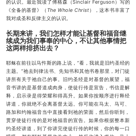
的认识。最近我读了傅格森（Sinclair Ferguson）写的
《全备的基督》（
The Whole Christ
），这本书丰富了
我对成圣和反律主义的认识。
长期来讲，我们怎样才能让基督和福音继
续成为我们事奉的中心，不让其他事情把
这两样排挤出去？
耶稣在前往以马忤斯的路上说，“看，我就是旧约圣经的
主题。”祂去到律法书、先知书和其他书卷那里，对门徒
讲所有关于祂自己的事。旧约圣经是对基督的展望，福
音书讲的是基督道成肉身，使徒行传是宣告，书信是解
释，启示录是得荣耀和得高升。如果你按顺序进行释经
讲道，你就绝不会离基督太远。你可能在马太、马可、
路加和约翰福音当中直接看到祂的荣面，然后你听到，
贯穿使徒行传的是对祂福音的宣告。如果你根据整本新
约圣经讲道，到了你讲完使徒行传的时候，你的每一口