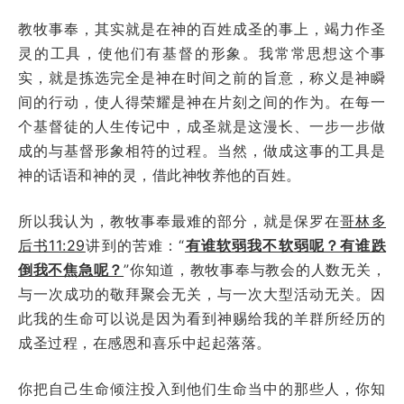
教牧事奉，其实就是在神的百姓成圣的事上，竭力作圣
灵的工具，使他们有基督的形象。我常常思想这个事
实，就是拣选完全是神在时间之前的旨意，称义是神瞬
间的行动，使人得荣耀是神在片刻之间的作为。在每一
个基督徒的人生传记中，成圣就是这漫长、一步一步做
成的与基督形象相符的过程。当然，做成这事的工具是
神的话语和神的灵，借此神牧养他的百姓。
所以我认为，教牧事奉最难的部分，就是保罗在
哥林多
后书11:29
讲到的苦难：“
有谁软弱我不软弱呢？有谁跌
倒我不焦急呢？
”你知道，教牧事奉与教会的人数无关，
与一次成功的敬拜聚会无关，与一次大型活动无关。因
此我的生命可以说是因为看到神赐给我的羊群所经历的
成圣过程，在感恩和喜乐中起起落落。
你把自己生命倾注投入到他们生命当中的那些人，你知