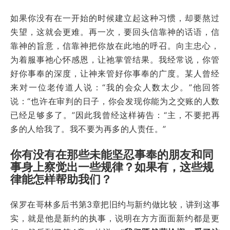
如果你没有在一开始的时候建立起这种习惯，却要熬过
失望，这就会更难。再一次，要回头信靠神的话语，信
靠神的旨意，信靠神把你放在此地的呼召。向主忠心，
为着服事祂心怀感恩，让祂掌管结果。我经常说，你管
好你事奉的深度，让神来管好你事奉的广度。某人曾经
来对一位老传道人说：
“我的会众人数太少。”他回答
说：“也许在审判的日子，你会发现你能为之交账的人数
已经足够多了。”因此我曾经这样祷告：“主，不要把再
多的人给我了。我不要为再多的人责任。”
你有没有在那些未能坚忍事奉的朋友和同
事身上察觉出一些规律？如果有，这些规
律能怎样帮助我们？
保罗在哥林多后书第3章把旧约与新约做比较，讲到这事
实，就是他是新约的执事，说明在方方面面新约都是更