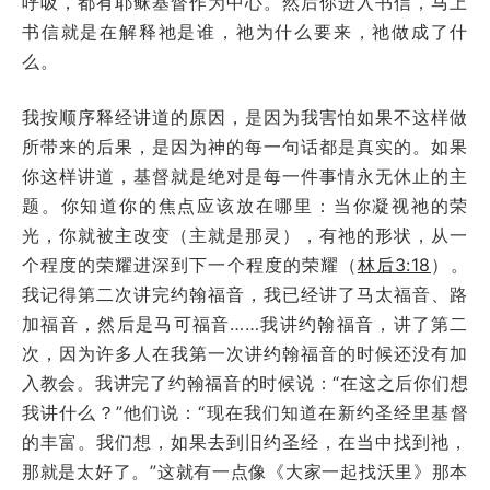
呼吸，都有耶稣基督作为中心。然后你进入书信，马上
书信就是在解释祂是谁，祂为什么要来，祂做成了什
么。
我按顺序释经讲道的原因，是因为我害怕如果不这样做
所带来的后果，是因为神的每一句话都是真实的。如果
你这样讲道，基督就是绝对是每一件事情永无休止的主
题。你知道你的焦点应该放在哪里：当你凝视祂的荣
光，你就被主改变（主就是那灵），有祂的形状，从一
个程度的荣耀进深到下一个程度的荣耀（
林后3:18
）。
我记得第二次讲完约翰福音，我已经讲了马太福音、路
加福音，然后是马可福音……我讲约翰福音，讲了第二
次，因为许多人在我第一次讲约翰福音的时候还没有加
入教会。我讲完了约翰福音的时候说：
“在这之后你们想
我讲什么？”他们说：“现在我们知道在新约圣经里基督
的丰富。我们想，如果去到旧约圣经，在当中找到祂，
那就是太好了。”这就有一点像《大家一起找沃里》那本