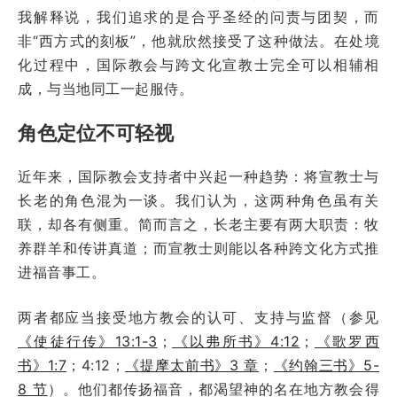
我解释说，我们追求的是合乎圣经的问责与团契，而
非“西方式的刻板”，他就欣然接受了这种做法。在处境
化过程中，国际教会与跨文化宣教士完全可以相辅相
成，与当地同工一起服侍。
角色定位不可轻视
近年来，国际教会支持者中兴起一种趋势：将宣教士与
长老的角色混为一谈。我们认为，这两种角色虽有关
联，却各有侧重。简而言之，长老主要有两大职责：牧
养群羊和传讲真道；而宣教士则能以各种跨文化方式推
进福音事工。
两者都应当接受地方教会的认可、支持与监督（参见
《使徒行传》13:1-3
；
《以弗所书》4:12
；
《歌罗西
书》1:7
；4:12；
《提摩太前书》3 章
；
《约翰三书》5-
8 节
）。他们都传扬福音，都渴望神的名在地方教会得