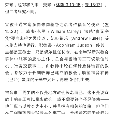
荣耀，也都将为事工交账（
林前 3:10-15
；
来 13:17
）。
但二者终究不同。
宣教士通常肩负向未闻基督之名者传福音的使命（
罗
15:20
）。威廉·克里（William Carey）深感“责无旁
贷”要向未得之民传道，安卓·福乐
（Andrew Fuller）等
人则支持他远行
。耶德逊（Adoniram Judson）终其一
生都是宣教士，只是偶尔担任长老。在南半球新兴教会
群体中服事的忠心主仆，总会与当地同工商议最佳时
机，准备交接事工。而牧师不论在何种族群语言的教
会，都致力于长期牧养已建立的教会，盼望福音在神
（已经）聚集的子民中兴旺，再差遣他们出去。
福音事工需要的不仅是地方教会长老而已。这不是说宣
教士的事工可以脱离教会，或不需要符合圣经资格——
他们应当以教会为中心，并且拥有相关的资格。但他们
在开创和巩固全球教会的事工中，发挥着不同于牧师的