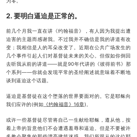
为零。
2. 要明白逼迫是正常的。
前几个月我一直在讲《约翰福音》，有人因为我提出遭
迫害的主题而感谢我。不过我并不确信是我的讲道有改
变；我相信是人的耳朵改变了。近期在公共广场发生的
几个事件引起人们对基督徒未来的关心。但假如你倒回
去听我从前的讲道——就是90年代讲的《彼得前书》那
个系列——你就会发现平常的圣经阐述就意味着不断地
谈到逼迫这个话题。
逼迫是基督徒在这个堕落的世界要面对的。它是耶稣向
我们应许的(例如
《约翰福音》16章
)。
或许一些基督徒尽管将自己一生献给耶稣，遵从他，按
着上帝的旨意他们不会遭遇羞辱和逼迫。但是不要被许
多教会聚集的那些漂亮建筑迷惑。我们所跟从的这位耶