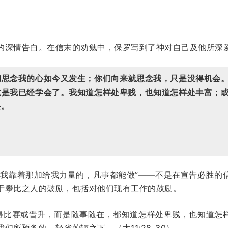
的深情告白。在信末的劝勉中，保罗写到了神对自己及他所深
们思念我的心如今又发生；你们向来就思念我，只是没得机会
这是我已经学会了。我知道怎样处卑贱，也知道怎样处丰富；
诀。
“我靠着那加给我力量的，凡事都能做”——不是在宣告必胜的
于攀比之人的鼓励，包括对他们现有工作的鼓励。
赢得比赛或晋升，而是随事随在，都知道怎样处卑贱，也知道怎
我们所预备的、轻省的轭之下。（
太11:28-30
）