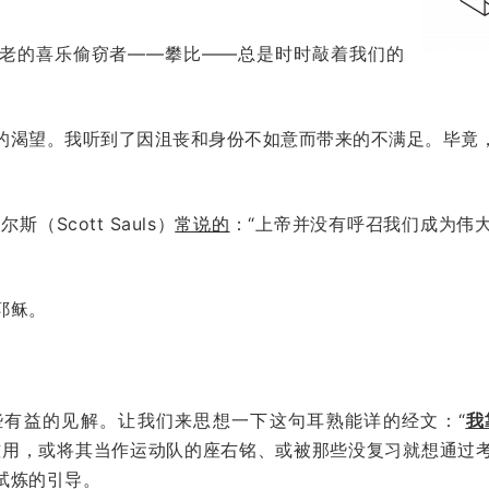
老的喜乐偷窃者——攀比——总是时时敲着我们的
的渴望。我听到了因沮丧和身份不如意而带来的不满足。毕竟
（Scott Sauls）
常说的
：“上帝并没有呼召我们成为伟
耶稣。
些有益的见解。让我们来思想一下这句耳熟能详的经文：“
我
滥用，或将其当作运动队的座右铭、或被那些没复习就想通过
试炼的引导。