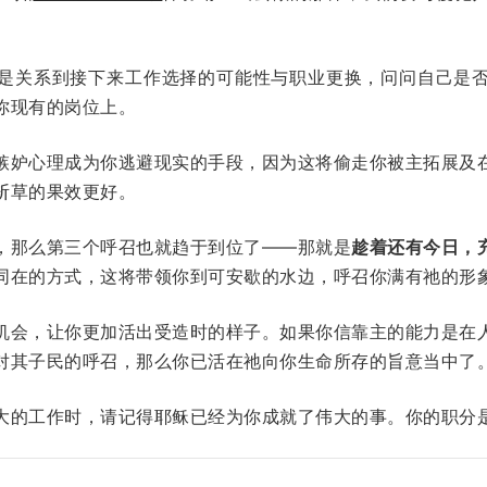
是关系到接下来工作选择的可能性与职业更换，问问自己是
你现有的岗位上。
嫉妒心理成为你逃避现实的手段，因为这将偷走你被主拓展及
斩草的果效更好。
，那么第三个呼召也就趋于到位了——那就是
趁着还有今日，
同在的方式，这将带领你到可安歇的水边，呼召你满有祂的形
机会，让你更加活出受造时的样子。如果你信靠主的能力是在
对其子民的呼召，那么你已活在祂向你生命所存的旨意当中了
大的工作时，请记得耶稣已经为你成就了伟大的事。你的职分