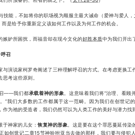
与技能，不如将你的职场视为顺服主最大诫命（爱神与爱人，
段，而是给予你重新定义该如何工作以及为何工作的机会。
的嫉妒所困扰，而福音却在现今文化的
好胜本质
中为我们开出
个呼召
家与演说家柯罗奇阐述了三种理解呼召的方式。在考虑更换工
去思考这些原则。
召——我们都
承载着神的形象
。这意味着我们将“治理、看顾
。”我们大多数的工作都属于这一范畴。因为我们在创世记
，作为祂的受造者，我们仍然可以为人类工作的美好与潜力找
限于神家的儿女：
恢复神的形象
。这是要在这个罪恶蔓延传染
正如
创世记二章15节
神吩咐亚当去做的那样，我们要与侵犯