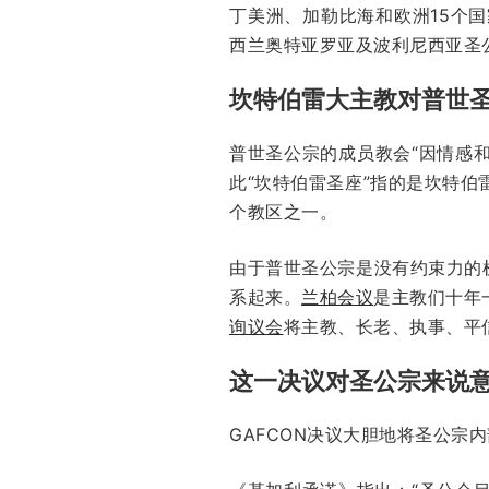
丁美洲、加勒比海和欧洲15个
西兰奥特亚罗亚及波利尼西亚圣
坎特伯雷大主教对普世
普世圣公宗的成员教会“因情感和
此“坎特伯雷圣座”指的是坎特
个教区之一。
由于普世圣公宗是没有约束力的
系起来。
兰柏会议
是主教们十年
询议会
将主教、长老、执事、平
这一决议对圣公宗来说
GAFCON决议大胆地将圣公宗