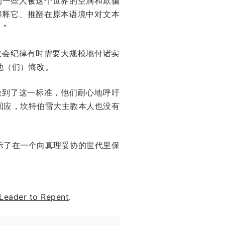
的一些人被这个世界的空洞和欺骗
解释它、推翻在原本语境中对文本
”
教会纪律有时需要大规模地付诸实
他（们）悔改。
做到了这一标准，他们耐心地呼吁
回应，坎特伯雷大主教本人也没有
示了在一个向真理妥协的世代里保
 Leader to Repent
.