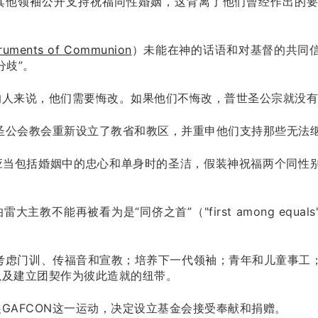
其他领袖公开支持祝福同性婚姻，这背离了他们曾经作出的
truments of Communion
）未能在神的话语和对基督的共同
分歧”。
的人来说，他们需要悔改。如果他们不悔改，普世圣公宗就没有
的圣公会教会重新设立了教省和教区，并重申他们支持那些无法
应当包括婚姻中的忠心和单身时的圣洁，假装神祝福两个同性
。
主教不能再被看为是“同侪之首”（"first among equ
先考虑门训、传福音和宣教；培养下一代领袖；青年和儿童事工
以及建立团契作为彼此造就的纽带。
GAFCON这一运动，决定设立基金会接受奉献和捐赠。