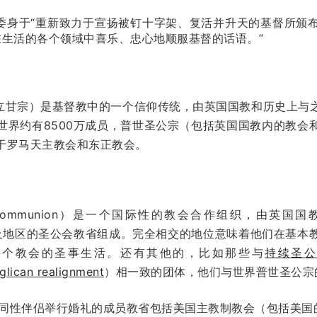
将委身于“重新致力于宣扬被钉十字架、复活并升天的基督所颁
生活的各个领域中喜乐、忠心地顺服基督的话语。”
，又译安立甘宗）是基督教中的一个信仰传统，由英国国教和历史上
世界约有8500万成员，普世圣公宗（包括英国国教内的教会
于罗马天主教会和东正教会。
an Communion）是一个国际性的教会合作组织，由英国国教
国家及地区的圣公会教省组成。完全相交的地位意味着他们在基
每个教会的圣事生活。还有其他的，比如那些与
持续圣
glican realignment
）相一致的团体，他们与世界普世圣公宗
为同性伴侣举行婚礼的成员教省包括美国主教制教会（包括美国