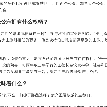
国家的另外12个教区或管辖区）、巴西圣公会、加拿大圣公会
公会。
圣公宗拥有什么权柄？
共同的忠诚而联系在一起”，并与坎特伯雷圣座相通。“座（S
伯雷大主教所担任的职务，他是坎特伯雷教省最高级别的主教，
机构，坎特伯雷大主教在自己的教省之外没有任何权柄。“合一
一次的聚会；每两年或三年举行的
主教长会议
就神学、社会和
信徒男女和青年聚集在一起，就共同关心的问题进行协作。
意味着什么？
内部的不合一归咎于那些选择了放弃圣经权威的主教们。