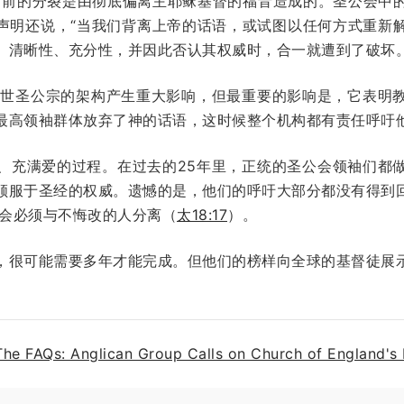
目前的分裂是由彻底偏离主耶稣基督的福音造成的。圣公会中
”该声明还说，“当我们背离上帝的话语，或试图以任何方式重新
、清晰性、充分性，并因此否认其权威时，合一就遭到了破坏。
对普世圣公宗的架构产生重大影响，但最重要的影响是，它表明
最高领袖群体放弃了神的话语，这时候整个机构都有责任呼吁
、充满爱的过程。在过去的25年里，正统的圣公会领袖们都
顺服于圣经的权威。遗憾的是，他们的呼吁大部分都没有得到
教会必须与不悔改的人分离（
太18:17
）。
，很可能需要多年才能完成。但他们的榜样向全球的基督徒展
The FAQs: Anglican Group Calls on Church of England's