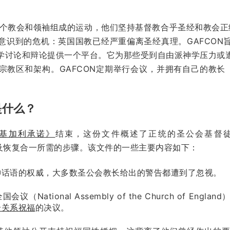
多个教会和领袖组成的运动，他们坚持基督教合乎圣经和教会正
意识到的危机：英国国教已经严重偏离圣经真理。GAFCON
学讨论和辩论提供一个平台。它为那些受到自由派神学压力或
教区和架构。GAFCON定期举行会议，并拥有自己的教长（p
是什么？
基加利承诺》
结束，这份文件概述了正统的圣公会基督徒与普世
，以及恢复合一所需的步骤。该文件的一些主要内容如下：
神话语的权威，大多数圣公会教长给出的警告都遭到了忽视。
ational Assembly of the Church of Engl
合关系祝福
的决议。