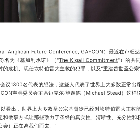
l Anglican Future Conference, GAFCON）
份名为《基加利承诺》（"
The Kigali Commitment
"
）的共
对的危机、现任坎特伯雷大主教的犯罪，以及“重建普世圣公宗
次会议1300名代表的想法，这些人代表了世界上大多数正常出
ON声明委员会主席迈克尔·施泰德（Michael Stead）
这样
可以看出，世界上大多数圣公宗基督徒已经对坎特伯雷大主教
定和做事方式让那些致力于圣经的真实性、清晰性、充分性和
公会）正在离我们而去。”