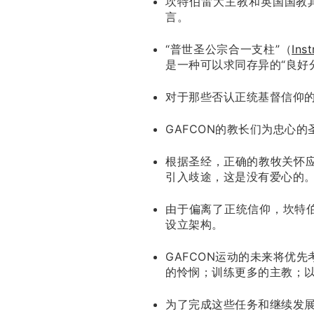
坎特伯雷大主教和英国国教
言。
“普世圣公宗合一支柱”（
Ins
是一种可以求同存异的“良好
对于那些否认正统基督信仰
GAFCON的教长们为忠心
根据圣经，正确的教牧关怀
引入歧途，这是没有爱心的
由于偏离了正统信仰，坎特伯雷大
设立架构。
GAFCON运动的未来将优
的怜悯；训练更多的主教；
为了完成这些任务和继续发展