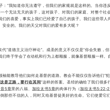
子：“我知道你无法遵守，但我们的家规就是这样的。当你违
养一个无法无天的孩子，这对孩子、对我们的家庭、对整个社
我们的喜爱，事实上我们已经爱了自己的孩子。我们这些罪人
、安全的。我们的天父对我们的爱有多大呢？
取代“道德主义治疗神论”。成圣的意义不仅仅是“你会失败，
我们终于学会了在动机和行为上都顺服，就像基督顺服一样。
领袖能教导他们如何走基督的道路。教会不能仅仅告诉他们“犯
“
这是正路，要行在其间
”这样的答案。圣经的确给了我们很多
音5章
里的八福、
加拉太书5章
的肉体行为（
加拉太书5:22-2
绊倒那些不信的人，同时又给基督徒美好的生命。它们使爱它