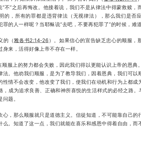
有说“不”之后再悔改。他接着说，我们不是从律法中得蒙救赎，
明的，所有的罪都是违背律法（无视律法），那么我们是否
犯罪的人一样呢？当耶稣说“去吧，不要再犯罪了”的时候，难
义的（
雅各书2:14-26
）。如果信心的宣告缺乏忠心的顺服，
过身来，活得好像上帝不存在一样。
有在顺服上的努力都会失败，因此我们得以更能认识上帝的恩典
律法。他劝我们顺服，是为了教导我们，因着恩典，我们可以
的性情不会改变，他改变了我们，使我们在动机和行为上都成
路，成为追求良善、正确和神所喜悦的生活样式的必经之路。与
是问题。
欢心，那么顺服就只是道德主义。信徒知道，不可能靠自己的
什么。知道了这一点，我们就能在喜乐和感恩中得着自由，而