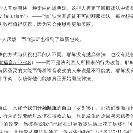
些人开始阐述一种歪曲的恩典观。这些人否定了顺服律法中道
tory failurism"） ——他们认为基督徒不可能顺服律法
失败都值得庆祝，因为它会使恩典更加美丽。
令人厌烦，而“犯罪”也得到了重新包装。
争的方式与庆祝犯罪的人不同。耶稣没有抛弃律法，也没有贬
太福音5:17-48
）——而不是法利赛人所推崇的行为改善。耶
有因圣灵的大能而得着福音改变的人来说是不可能的。耶稣没
十字架，以确保他们能够真正开始顺服律法。
自由，又赐予我们
开始顺服
的自由（
罗6:16
）。那我们要顺服
，行为的改变绝对应该在得救之后。只是发生的原因与未信者
心的改变。当彼得说我们已经在过异教徒生活上花了足够时间
生活，开始依从律法生活了。保罗告诉我们（
提多书2:11-14