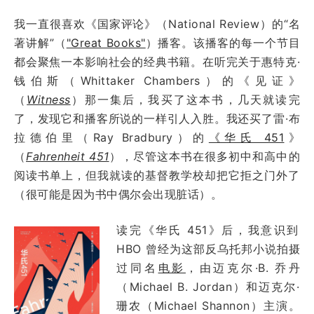
我一直很喜欢《国家评论》（National Review）的“名
著讲解”（
"Great Books"
）播客。该播客的每一个节目
都会聚焦一本影响社会的经典书籍。在听完关于惠特克·
钱伯斯（Whittaker Chambers）的《见证》
（
Witness
）那一集后，我买了这本书，几天就读完
了，发现它和播客所说的一样引人入胜。我还买了雷·布
拉德伯里（Ray Bradbury）的
《华氏 451
》
（
Fahrenheit 451
），尽管这本书在很多初中和高中的
阅读书单上，但我就读的基督教学校却把它拒之门外了
（很可能是因为书中偶尔会出现脏话）。
读完《华氏 451》后，我意识到
HBO 曾经为这部反乌托邦小说拍摄
过同名
电影
，由迈克尔·B. 乔丹
（Michael B. Jordan）和迈克尔·
珊农（Michael Shannon）主演。