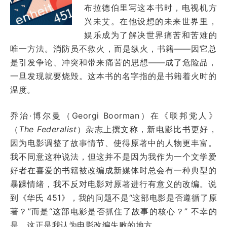
布拉德伯里写这本书时，电视机方
兴未艾。在他设想的未来世界里，
娱乐成为了解决世界痛苦和苦难的
唯一方法。消防员不救火，而是纵火，书籍——因它总
是引发争论、冲突和带来痛苦的思想——成了危险品，
一旦发现就要烧毁。这本书的名字指的是书籍着火时的
温度。
乔治·博尔曼（Georgi Boorman）在《联邦党人》
（
The Federalist
）杂志上
撰文称
，新电影比书更好，
因为电影调整了故事情节、使得原著中的人物更丰富。
我不同意这种说法，但这并不是因为我作为一个文学爱
好者在喜爱的书籍被改编成新媒体时总会有一种典型的
暴躁情绪，我不反对电影对原著进行有意义的改编。说
到《华氏 451》，我的问题不是“这部电影是否遵循了原
著？”而是“这部电影是否抓住了故事的核心？” 不幸的
是，这正是我认为电影改编失败的地方。