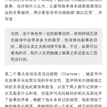
叙事。也许制片人认为，让蒙塔格单身未婚更能展现社
会的支离破碎。博尔曼形容米尔德丽德“难以忍受”，并
写道：
当然，这个角色有一定的叙事目的，表明持续沉浸
在媒体中会带来多大的痛苦，也有推动叙事的目
的，通过出卖丈夫推动情节发展。不过，如果可以
避免的话，制片人在把她搬上银幕之前还是会三思
而后行的。
第二个重大改动涉及克拉丽斯（Clarisse），她是书中
在故事开头短暂出现的年轻女性。盖伊和米尔德丽德之
间的关系是如此紧张和肤浅，以至于两人都不记得第一
次见面是什么时候。但盖伊与克拉丽丝的初次见面拉开
了故事的序幕，唤醒了他从未有过的渴望。电影增加了
她的角色出镜率，将她描绘成一个年长、精干的卧底特