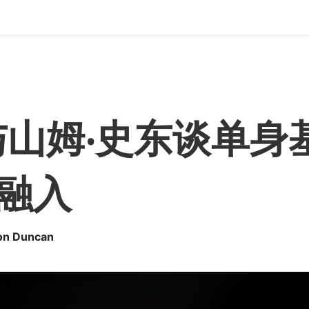
与山姆‧史东谈单身
融入
on Duncan