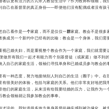
婚者以更有活力的方式带入教会生活中？作为牧师和领袖，我
到自己在基督里的真正身份——即便他们没有配偶或者没有孩
把自己看作是一
个
家庭，而不是仅仅一
群
家庭。教会不是很多
者换成另一个新约中已经有的比喻：教会是一个身体，我们需
重视已婚夫妇，而是重视整个教会作为一个家庭，我们就需要
便做所有我们一起才有能力而个别基督徒（或家庭）做不到
纳入自己的家庭生活，领袖们寻找单身和已婚成员参与教会的
要有一种态度，努力地接纳别人到自己的生活（圈子）中。在
里有很美好的体验，包括与家庭的关系。他们非常友好地把我
察他们的家庭生活，从来没有给我要结婚的压力，让我作为一
后教会领袖就让我参加教会的事奉。
刚才说的，我知道很多地方单身基督徒确实感到被边缘化、被