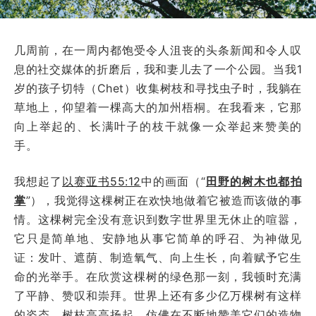
几周前，在一周内都饱受令人沮丧的头条新闻和令人叹
息的社交媒体的折磨后，我和妻儿去了一个公园。当我1
岁的孩子切特（Chet）收集树枝和寻找虫子时，我躺在
草地上，仰望着一棵高大的加州梧桐。在我看来，它那
向上举起的、长满叶子的枝干就像一众举起来赞美的
手。
我想起了
以赛亚书55:12
中的画面（“
田野的树木也都拍
掌
”），我觉得这棵树正在欢快地做着它被造而该做的事
情。这棵树完全没有意识到数字世界里无休止的喧嚣，
它只是简单地、安静地从事它简单的呼召、为神做见
证：发叶、遮荫、制造氧气、向上生长，向着赋予它生
命的光举手。在欣赏这棵树的绿色那一刻，我顿时充满
了平静、赞叹和崇拜。世界上还有多少亿万棵树有这样
的姿态，树枝高高扬起，仿佛在不断地赞美它们的造物