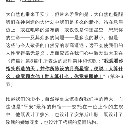
大自然也带来了安宁，但带来矛盾的是，大自然也提醒
我们在神创造的大计划中我们是多么的渺小。站在悬崖
边上，或在咆哮的瀑布前，或仅仅是仰望星空，想想你
的生命——及其众多的问题——是多么的渺小。但是，
这些与令人敬畏的自然界的崇高遭遇，远不会使我们的
人性变得毫无意义，反而应该在我们心中激发出大卫在
《诗篇》第8篇中所表达的那种崇拜和惊叹：“
我观看你
指头所造的天，并你所陈设的月亮星宿，便说：人算什
么，你竟顾念他！世人算什么，你竟眷顾他！
”（第3-6
节）
比起我们的渺小，自然界更应该提醒我们神的博大。而
这也是“平安”最终的归宿——交托在一位上帝的主权
中，他既设计了蚁穴，也设计了安第斯山脉，既设计了
玫瑰的娇嫩花瓣，也设计了梧桐的坚固结构。