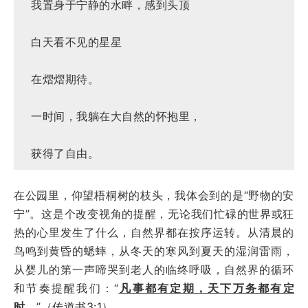
我置身于宁静的水畔，感到头顶
白天看不见的星星
在熠熠期待。
一时间，我躺在大自然的怀抱里，
获得了自由。
在公园里，仰望梧桐树的枝头，我体会到的是“野物的安
宁”。这是个改变视角的提醒，无论我们忙碌的世界或狂
热的心里发生了什么，自然界都在按序运转。从清晨的
鸟鸣到黄昏的蟋蟀，从冬天的寒风到夏天的湿润雷雨，
从婴儿的第一声啼哭到老人的临终呼吸，自然界的循环
和节奏提醒我们：“
凡事都有定期，天下万务都有定
时。
”（
传道书3:1
）