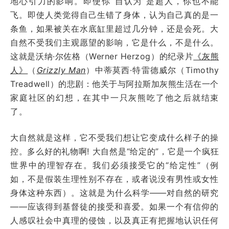
地心引力的影响。即使你“自认为”是超人，你也不能
飞。即使人类觉得自己生错了身体，认为自己真的是一
条鱼，如果被关在水底缸里超过几分钟，还是会死。大
自然不受我们主观愿望的影响，它是什么，不是什么。
这就是沃纳·尔佐格（Werner Herzog）的纪录片
《灰熊
人》
（
Grizzly Man
）中蒂莫西·特雷德威尔（Timothy
Treadwell）的悲剧：他关于与阿拉斯加灰熊生活在一个
家庭社区的幻想，在其中一只灰熊吃了他之后就结束
了。
大自然就是这样，它不受我们想让它变成什么样子的操
控。多么好的礼物啊! 大自然是“给定的”，它是一个疯狂
世界中的理智存在。我们必须接受它的“给定性”（例
如，不是假装生理性别不存在，或者说没有男性或女性
身体这种东西）。这就是为什么科学——对自然的研究
——应该得到基督徒的接受和喜爱。如果一个有信仰的
人感叹社会中真理的侵蚀，以及真正有把握地认识任何