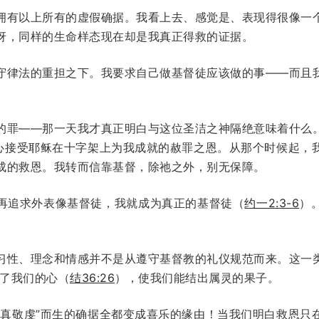
拥有以上所有的虚假确据。我看上去、感觉是、表现得很像一
讶，同样的生命样态现在却是我真正得救的证据。
守律法的重担之下。我要求自己做基督徒应该做的事——而且
的罪——那一天我才真正明白与这位圣洁之神隔绝意味着什么
信心接受耶稣在十字架上为我成就的赦罪之恩。从那个时候起，
成的救恩。我转而信靠基督，除祂之外，别无保障。
再追求外表像基督徒，我就成为真正的基督徒（
约一2:3-6
）
习性、理念和情感并不是从遵守基督教的礼仪规范而来。这一
了我们的心（
结36:26
），使我们能结出属灵的果子。
“真敬虔”而生的确据全都变成喜乐的缘由！当我们明白救恩只