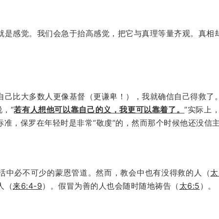
就是感觉。我们会急于抬高感觉，把它与真理等量齐观。真相
自己比大多数人更像基督（更谦卑！），我就确信自己得救了
，“
若有人想他可以靠自己的义，我更可以靠着了。
”实际上
标准，保罗在年轻时是非常“敬虔”的，然而那个时候他还没信
活中必不可少的蒙恩管道。然而，教会中也有没得救的人（
太
人（
来6:4-9
）。假冒为善的人也会随时随地祷告（
太6:5
）。