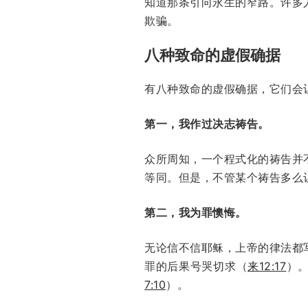
知道那条引向永生的窄路。许多
欺骗。
八种致命的虚假确据
有八种致命的虚假确据，它们会
第一，我作过决志祷告。
众所周知，一个程式化的祷告并
等同。但是，不管某个祷告多么
第二，我为罪懊悔。
无论信不信耶稣，上帝的律法都
罪的后果号哭切求（
来12:17
）
7:10
）。