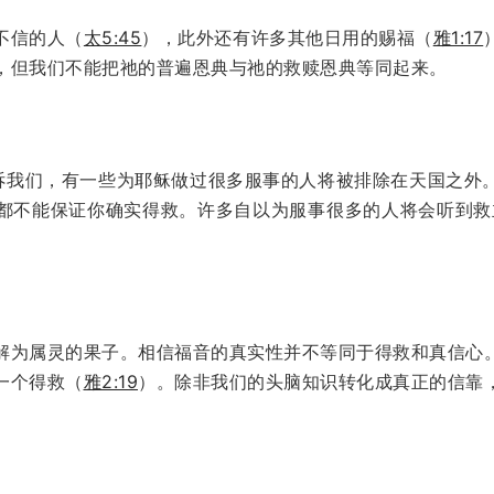
不信的人（
太5:45
），此外还有许多其他日用的赐福（
雅1:17
，但我们不能把祂的普遍恩典与祂的救赎恩典等同起来。
诉我们，有一些为耶稣做过很多服事的人将被排除在天国之外
都不能保证你确实得救。许多自以为服事很多的人将会听到救
）
解为属灵的果子。相信福音的真实性并不等同于得救和真信心
一个得救（
雅2:19
）。除非我们的头脑知识转化成真正的信靠