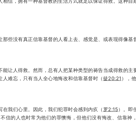
人相信，拥有一种基督教的生活方式就足以保证得救。这种自
让那些没有真正信靠基督的人看上去、感觉是、或表现得像基
不能让人得救。然而，总有人把某种类型的祷告当成得救的主
让人难忘，只有当人全心地悔改和信靠基督时（
徒20:21
），
写在我们心里。因此，我们犯罪时会感到内疚（
罗2:15
）。即
。不信的人也时常为他们的罪懊悔，但他们没有悔改、信靠神