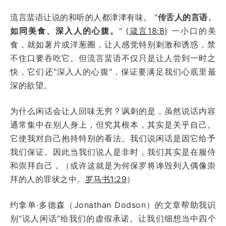
流言蜚语让说的和听的人都津津有味。 "
传舌人的言语、
如同美食、深入人的心腹。
" (
箴言18:8
) 一小口的美
食，就如薯片或洋葱圈，让人感觉特别刺激和诱惑，禁
不住口要吞吃它。但流言蜚语不仅只是让人尝到一时之
快，它们还"深入人的心腹"，保证要满足我们心底里最
深的欲望。
为什么闲话会让人回味无穷？讽刺的是，虽然说话内容
通常集中在别人身上，但究其根本，其实是关乎自己。
它使我对自己抱持特别的看法。我们说闲话是因它给予
我们保证。因此当我们说人是非时，我们其实是在服侍
和崇拜自己，（或许这就是为何保罗将谗毁列入偶像崇
拜的人的罪状之中。
罗马书1:29
）
约拿单·多德森（Jonathan Dodson）的文章帮助我识
别“说人闲话”给我们的虚假承诺。让我们细想当中四个