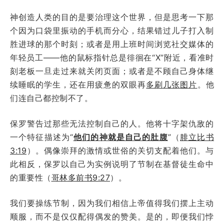
神创造人类的目的是要治理这个世界，但是思考一下那
个因为口袋里振动的手机而分心，结果错过儿子打入制
胜进球的那个时刻；或者是用上班时间浏览社交媒体的
年轻员工——他的鼠标指针总是徘徊在“X”附近，看准时
刻老板一旦走过来就关闭页面；或者是不顾自己身体继
续睡眠的学生，还在用疲惫的双眼再
多刷几张图片
。他
们连自己都控制不了。
保罗警告过那些无法控制自己的人。他将十字架仇敌的
一个特征描述为“
他们的神就是自己的肚腹
”（
腓立比书
3:19
）。偶像崇拜的激情或世俗的关切支配着他们。与
此相反，保罗以自己为实例说明了节制在基督徒生命中
的重要性（
哥林多前书9:27
）。
我们要操练节制，因为我们相信上帝值得我们摆上主动
顺服，而不是仅仅配得偶发的赞美。是的，即便我们悖