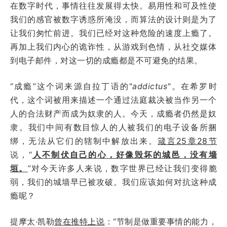
在数字时代，事情往往发展得太快。易用性和可及性使
我们的感官被数字诱惑所淹没，而算法的设计则是为了
让我们匆忙前进。我们已经对这种危险的速度上瘾了。
再加上我们内心的诡诈性，从游戏到色情，从社交媒体
到电子邮件，对这一切的成瘾都是不可避免的结果。
“成瘾”这个词来源自拉丁语的"
addictus"
。在希罗时
代，这个词被用来描述一个通过法庭裁决被当作另一个
人的合法财产而成为奴隶的人。今天，成瘾者仍然是奴
隶。我们中间有数目惊人的人被我们的电子设备所捆
绑，无法从它们的辖制中解放出来。
箴言25章28节
说，“
人不制伏自己的心，好像毁坏的城邑，没有墙
垣。
”对今天许多人来说，数字世界已经让我们变得脆
弱，我们的城墙早已被攻破。我们应该如何对抗这种成
瘾呢？
提摩太·凯勒
曾在推特上说
：“节制是做重要事情的能力，