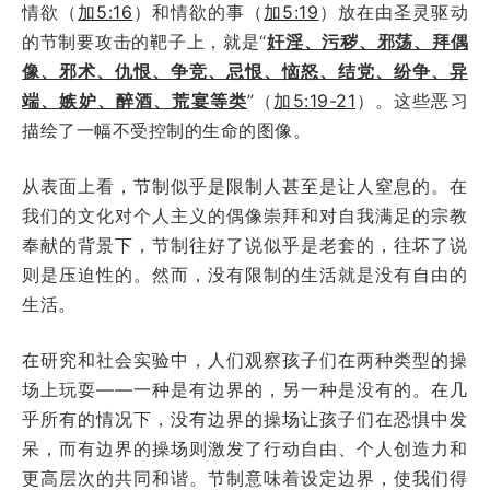
情欲（
加5:16
）和情欲的事（
加5:19
）放在由圣灵驱动
的节制要攻击的靶子上，就是“
奸淫、污秽、邪荡、拜偶
像、邪术、仇恨、争竞、忌恨、恼怒、结党、纷争、异
端、嫉妒、醉酒、荒宴等类
”（
加5:19-21
）。这些恶习
描绘了一幅不受控制的生命的图像。
从表面上看，节制似乎是限制人甚至是让人窒息的。在
我们的文化对个人主义的偶像崇拜和对自我满足的宗教
奉献的背景下，节制往好了说似乎是老套的，往坏了说
则是压迫性的。然而，没有限制的生活就是没有自由的
生活。
在研究和社会实验中，人们观察孩子们在两种类型的操
场上玩耍——一种是有边界的，另一种是没有的。在几
乎所有的情况下，没有边界的操场让孩子们在恐惧中发
呆，而有边界的操场则激发了行动自由、个人创造力和
更高层次的共同和谐。节制意味着设定边界，使我们得