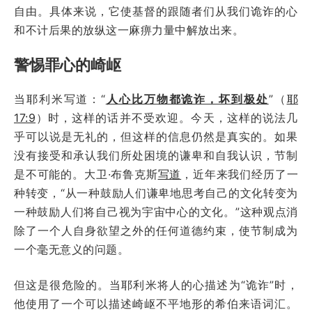
自由。具体来说，它使基督的跟随者们从我们诡诈的心
和不计后果的放纵这一麻痹力量中解放出来。
警惕罪心的崎岖
当耶利米写道：“
人心比万物都诡诈，坏到极处
”（
耶
17:9
）时，这样的话并不受欢迎。今天，这样的说法几
乎可以说是无礼的，但这样的信息仍然是真实的。如果
没有接受和承认我们所处困境的谦卑和自我认识，节制
是不可能的。大卫·布鲁克斯
写道
，近年来我们经历了一
种转变，“从一种鼓励人们谦卑地思考自己的文化转变为
一种鼓励人们将自己视为宇宙中心的文化。”这种观点消
除了一个人自身欲望之外的任何道德约束，使节制成为
一个毫无意义的问题。
但这是很危险的。当耶利米将人的心描述为“诡诈”时，
他使用了一个可以描述崎岖不平地形的希伯来语词汇。