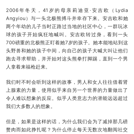
2006年冬天，41岁的母亲莉迪亚·安吉欧（Lydia
Angyiou）与一头北极熊搏斗并幸存下来。安吉欧和她
两个年幼的儿子当时正路过当地的社区中心，一群玩冰
球的孩子开始疯狂地喊叫。安吉欧转过身，看到一头
700磅重的北极熊正盯着她7岁的孩子。她本能地站到这
头野兽和她的孩子中间，向自己的孩子大喊大叫让他们
跑去寻求帮助，并开始对这头熊拳打脚踢，直到一个男
人拿着来福枪赶来。
我们时不时会听到这样的故事，男人和女人往往借着肾
上腺素的力量，使用似乎来自另一个世界的力量做出了
令人难以想象的反应。似乎人类意志力的潜能远远超过
我们大多数人的想象。
但是，如果是这样的话，为什么我们会为了减掉那几磅
赘肉而如此挣扎呢？为什么停止每天无数次地翻阅社交