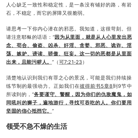
人心缺乏一致性和稳定性，是一条没有铺好的路，有岩
石，不稳定，而它的屏障又很脆弱。
请思考一下你内心潜在的邪恶。我知道，这很苛刻。但
请注意耶稣的话语：“
因为从里面，就是从人心里发出恶
念、苟合、偷盗、凶杀、奸淫、贪婪、邪恶、诡诈、淫
荡、嫉妒、谤读、骄傲、狂妄。这一切的恶都是从里面
出来，且能污秽人。
”（
可7:21-23
）
清楚地认识到我们有罪之心的景况，可能是我们持续操
练节制的最强动力。正如我们在
彼得前书5章8
到9节中
所读到的，“
务要谨守、警醒，因为你们的仇敌魔鬼，如
同吼叫的狮子，遍地游行，寻找可吞吃的人。你们要用
坚固的信心抵挡它。
”
领受不急不燥的生活