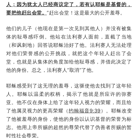
人；因为犹太人已经商议定了，若有认耶稣是基督的，
要把他赶出会堂。
”赶出会堂！这是最大的公开羞辱。
他们的儿子（他现在是第一次见到其他人）并没有被集
体的耻辱感吓倒。他站在法利赛人面前，直截了当地
（和讽刺地）回答说耶稣治好了他。法利赛人无法处理
对他们荣誉感的公开挑战，就把这个年轻人赶出了会
堂，也就是从集体的角度加给他耻辱感，并借此决定了
他的身份。总之，法利赛人“取消”了他。
耶稣感受到了这无理的羞辱，这驱使他去找到了这年轻
人。耶稣以温柔的权柄，揭示了他就是所应许的弥赛
亚。他不仅在身体上给了这年轻人视力的荣耀，而且给
了他属灵视力的更高荣耀（
约翰福音9:39
）。耶稣改变
了他被羞辱的身份，使他的身份以认识基督的荣誉为标
志。他用上帝所赐的超然的尊荣代替了伪善者所赐的暂
时性社会尊荣。