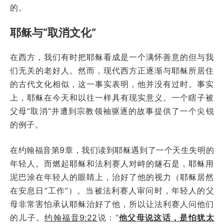
的。
耶稣与“取消文化”
在西方，我们有时把耶稣看成是一个满怀善意的但与我
们无关的老好人。然而，现代西方正逐渐与耶稣所居住
的古代文化相似，这一事实表明，他并没有过时。事实
上，耶稣在今天和以往一样具有现实意义。一个瞎子被
父母“取消”并遭到宗教领袖驱逐的故事提供了一个尖锐
的例子。
在约翰福音第9章，我们读到耶稣遇到了一个天生失明的
年轻人。而燃起耶稣和法利赛人对峙的燧石是，耶稣用
泥巴涂在年轻人的眼睛上，治好了他的视力（耶稣居然
在安息日“工作”）。当被法利赛人审问时，年轻人的父
母非常害怕承认耶稣治好了他，所以让法利赛人问他们
的儿子。
约翰福音9:22
说：“
他父母说这话，是怕犹太