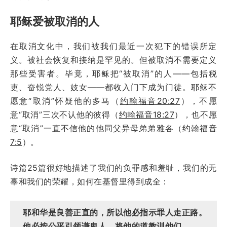
耶稣爱被取消的人
在取消文化中，我们被我们最近一次犯下的错误所定
义。被社会恢复和接纳是罕见的。但被取消不需要定义
那些受害者。毕竟，耶稣把“被取消”的人——包括税
吏、奋锐党人、妓女——都收入门下成为门徒。耶稣不
愿意“取消”怀疑他的多马（
约翰福音20:27
），不愿
意“取消”三次不认他的彼得（
约翰福音18:27
），也不愿
意“取消”一直不信他的他同父异母弟弟雅各（
约翰福音
7:5
）。
诗篇25篇很好地描述了我们的负罪感和羞耻，我们的无
辜和我们的荣耀，如何在基督里得到成全：
耶和华是良善正直的，所以他必指示罪人走正路。
他必按公平引领谦卑人，将他的道教训他们。