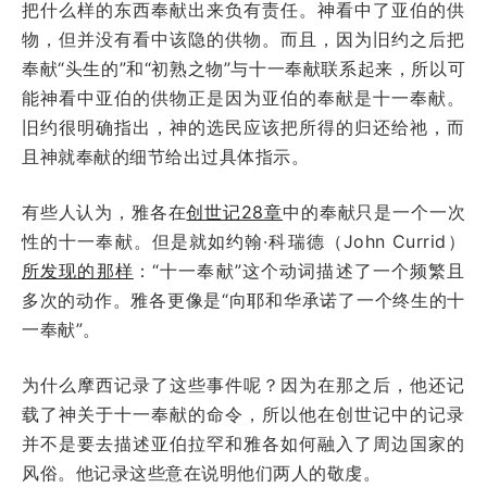
把什么样的东西奉献出来负有责任。神看中了亚伯的供
物，但并没有看中该隐的供物。而且，因为旧约之后把
奉献“头生的”和“初熟之物”与十一奉献联系起来，所以可
能神看中亚伯的供物正是因为亚伯的奉献是十一奉献。
旧约很明确指出，神的选民应该把所得的归还给祂，而
且神就奉献的细节给出过具体指示。
有些人认为，雅各在
创世记28章
中的奉献只是一个一次
性的十一奉献。但是就如约翰·科瑞德（John Currid）
所发现的那样
：“十一奉献”这个动词描述了一个频繁且
多次的动作。雅各更像是“向耶和华承诺了一个终生的十
一奉献”。
为什么摩西记录了这些事件呢？因为在那之后，他还记
载了神关于十一奉献的命令，所以他在创世记中的记录
并不是要去描述亚伯拉罕和雅各如何融入了周边国家的
风俗。他记录这些意在说明他们两人的敬虔。