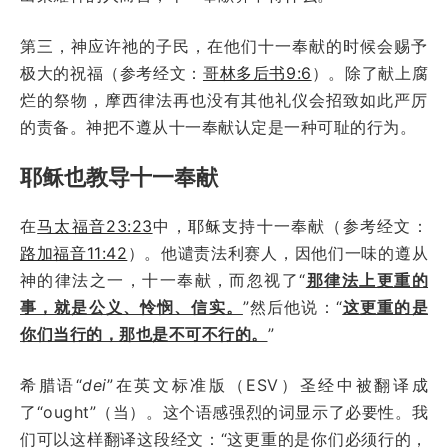
第三，神应许祂的子民，在他们十一奉献的时候会赐予
极大的祝福（参考经文：
哥林多后书9:6
）。除了献上腐
烂的祭物，摩西律法再也没有其他礼仪会招致如此严厉
的责备。神把不遵从十一奉献认定是一种可耻的行为。
耶稣也教导十一奉献
在
马太福音23:23
中，耶稣支持十一奉献（参考经文：
路加福音11:42
）。他谴责法利赛人，因他们一味的遵从
神的律法之一，十一奉献，而忽视了“
那律法上更重的
事，就是公义、怜悯、信实。
”然后他说：“
这更重的是
你们当行的，那也是不可不行的。
”
希腊语“
dei
”在英文标准版（ESV）圣经中被翻译成
了“ought”（当）。这个语感强烈的词显示了必要性。我
们可以这样翻译这段经文：“这更重的是你们必须行的，