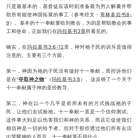
只是最基本的，基督徒应该时刻准备着为穷人解囊并帮
助所有能使神国拓展的事工（参考经文：
哥林多后书8-
9
）。基本的十一奉献要给到教会，为的是帮助教会的事
工和使命，正如我们在
玛拉基书3章
所看见的。
确实，在
玛拉基书3:6-12
里，神对祂子民的训斥是值得
注意的。主要有三个方面。
第一，神因为祂的子民没有做好十一奉献，而控诉他们
是在“
夺取神之物
”（
玛拉基书3:8
）。这反映了一个关于
十一奉献属于神的圣经教导。
第二，神在以一个几乎是前所未有的方式挑战祂的子
民，让他们去试验祂。十一奉献一直是一个信仰测试。
这件事大到足以伤害我们和神的关系，而且它促使我们
相信神是一切的给予者。但对于那些透过他们所有去活
出荣耀神的人而言，十一奉献算不得什么。