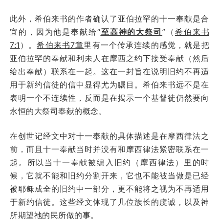
此外，希伯来书的作者确认了亚伯拉罕的十一奉献是合
宜的，因为他是奉献给“
至高神的大祭司
”（
希伯来书
7:1
）。
希伯来书7章
里有一个传承连续的感觉，就是把
亚伯拉罕的奉献和利未人在摩西之约下接受奉献（然后
给出奉献）联系在一起。这在一封旨在说明旧约不再适
用于新约信徒的信中显得尤为瞩目。希伯来书远不是在
表明一个不连续性，反而是在揭示一个基督徒仍然要向
永恒的大祭司奉献的概念。
在创世记经文中对十一奉献的具体描述是在摩西律法之
前，而且十一奉献当时并没有和摩西律法紧密联系在一
起。所以当十一奉献被编入旧约（摩西律法）里的时
候，它就不能和旧约分割开来，它也不能被当做是已经
被耶稣成全的旧约中一部分，更不能将之视为不再适用
于新约信徒。这些经文体现了几位族长的虔诚，以及神
所期望祂的民所做的事。