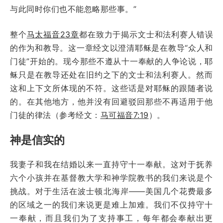
与此同时你们也不能忽略那些事。”
整个
马太福音23章
都在致力于揭示文士和法利赛人错误
的作为和教导。这一章经文以澄清耶稣是在教导“众人和
门徒”开始的。现今那些不遵从十一奉献的人争论说，耶
稣只是在教导还处在旧约之下的文士和法利赛人。然而
这和上下文所体现的不符。这些话是对耶稣的跟随者说
的。在其他地方，他并没有回避驳回那些不再适用于他
门徒的律法（参考经文：
马可福音7:19
）。
神是信实的
我妻子和我在结婚以来一直持守十一奉献。这对于抚养
六个小孩并在基督教大学和神学院教书的我们来说是个
挑战。对于生活在波士顿北海岸——美国几个花费最多
的区域之一的我们来说更是难上加难。我们不仅持守十
一奉献，而且我们为了支持事工，每年都会奉献出更