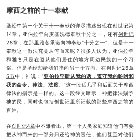
摩西之前的十一奉献
圣经中第一个关于十一奉献的详尽描述出现在创世记第
14章，亚伯拉罕向麦基洗德奉献十分之一，还有
创世记
28章
，在那里雅各承诺向神奉献“十分之一”。但是十一
奉献这一做法究竟从何而来呢？很多人认为，亚伯拉罕
和雅各只是在遵从他们居住的地方周边民族的一个习
俗。但是圣经却给我们指向另一个方向。在
创世记26章
5节
中，神说：“
亚伯拉罕听从我的话，遵守我的吩咐和
我的命令、律法、法度。
”这一段话几乎和后面关于摩西
律法的指示是一样的。这一段经文暗示，神把律法赐予
祂的民，同时也包括创世记里所记载的那些摩西之前的
百姓。
在
创世记4章
中不难看出，第一个人类家庭知道他们有要
把从神而来的一部分归还给神的责任，他们甚至对他们