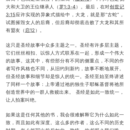
大和大卫的王位继承人（
罗1:3-4
）。最后，在对
创世记
3:15
应许实现的异象式描绘中，大龙，就是那“古蛇”，
试图摧毁女人的后裔，但后裔却彻底击败了大龙和其所
有盟友（
启12
）。
这只是圣经故事中众多主题之一。圣经有许多层主题，
它们丝丝相扣、以惊人方式联系在一起，形成一个伟大
的故事。这其中，有些部分有不同的侧重点，不同的作
者写作风格也不同，从旧约到新约，故事不断地展开。
但圣经故事和细节却是惊人的统一。圣经至始至终讲述
了同样一个故事：上帝通过祂的独生子耶稣基督将祂所
创造世界中的一群人救赎出来。 圣经是如此一致统一，
让人拍案叫绝。
如果这是任何其他的书，我会很难解释它为什么如此一
致，而且如此有深度。这么多的作者，这么不同的历史