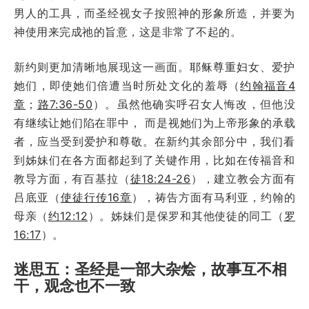
男人的工具，而圣经视女子按照神的形象所造，并要为
神使用来完成祂的旨意，这是非常了不起的。
新约则更加清晰地展现这一画面。耶稣尊重妇女、爱护
她们，即使她们倍遭当时所处文化的羞辱（
约翰福音4
章
；
路7:36-50
）。虽然他确实呼召女人悔改，但他没
有继续让她们陷在罪中， 而是视她们为上帝形象的承载
者，应当受到爱护和尊敬。在新约其余部分中，我们看
到姊妹们在各方面都起到了关键作用，比如在传福音和
教导方面，有百基拉（
徒18:24-26
），建立教会方面有
吕底亚（
使徒行传16章
），祷告方面有马利亚，约翰的
母亲（
约12:12
）。姊妹们是保罗和其他使徒的同工（
罗
16:17
）。
迷思五：圣经是一部大杂烩，故事互不相
干，观念也不一致