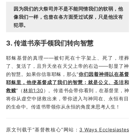
因为我们的大祭司并不是不能同情我们的软弱，他
像我们一样，也曾在各方面受过试探，只是他没有
犯罪。
3. 传道书亲手领我们转向智慧
耶稣基督的真理——被钉死在十字架上、死了，埋葬
了、复活了，且升天坐在天父上帝的右边——彰显了神
的智慧。如果你信靠耶稣，那么“
你们因着神得以在基督
耶稣里，他使基督成了我们的智慧；就是公义、圣洁和
救赎
”（
林前1:30
）。传道书会带你看到，在基督里，神
将你从虚空中拯救出来，带你进入与神同在、永恒有目
的生命中。传道书带领你从永恒的角度来思考人生！
原文刊载于“基督教核心”网站：
3 Ways Ecclesiastes